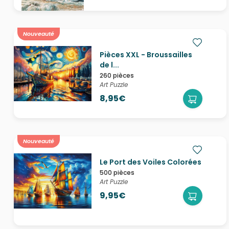
Nouveauté
Pièces XXL - Broussailles
de l...
260 pièces
Art Puzzle
8,95€
Nouveauté
Le Port des Voiles Colorées
500 pièces
Art Puzzle
9,95€