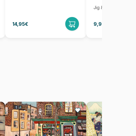
Jig & Puz
14,95€
9,95€