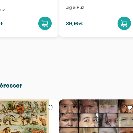
Jig & Puz
Puz
5€
39,95€
téresser