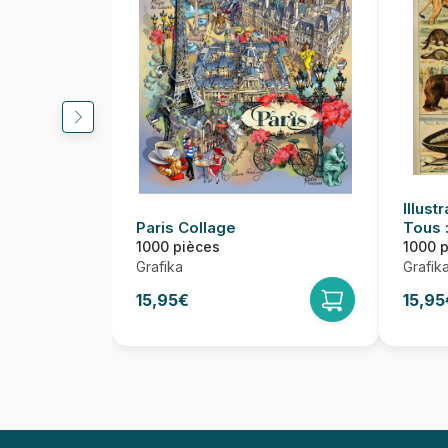
Illust
Paris Collage
Tous 
Siècl
1000 pièces
1000 
Grafika
Grafik
15,95€
15,95