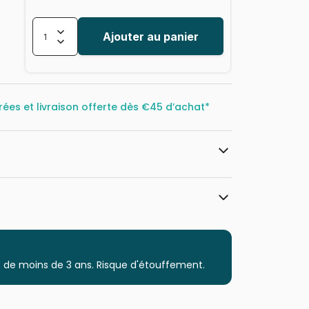
Ajouter au panier
rées et livraison offerte dès
€45 d’achat*
Grafika
Puzzles - Bateaux
 de moins de 3 ans. Risque d'étouffement.
Puzzle pour Adultes (500 à 48.000
pièces)