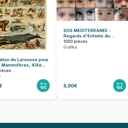
SOS MEDITERRANEE -
Regards d'Enfants du
Monde
1000 pièces
Grafika
ration du Larousse pour
: Mammifères, XIXè
e
pièces
a
€
5,00€