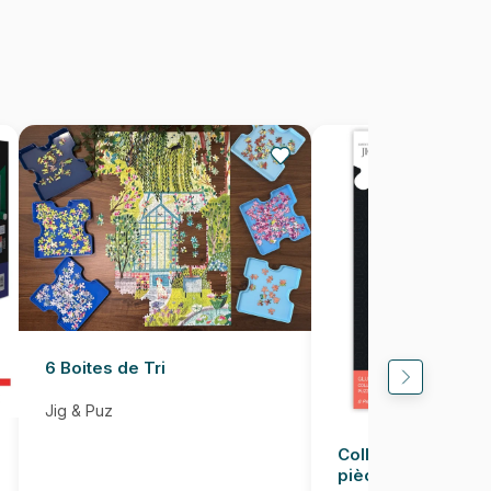
Fabriqué en France
3663384300134
1000 pièces
69 x 48 cm
6 Boites de Tri
Jig & Puz
Colle pour Puzzle
pièces