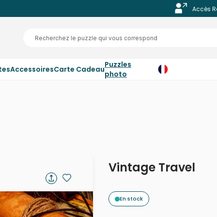
Accès R
Puzzles
tes
Accessoires
Carte Cadeau
photo
Vintage Travel
En stock