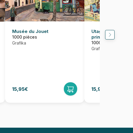
Musée du Jouet
Utagawa Kunichika
prince Genji en Vi
1000 pièces
une Demeure Donna
1000 pièces
Grafika
Mont Fuji
Grafika
15,95€
15,95€