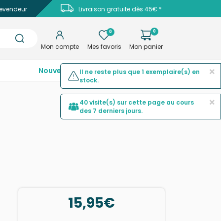
evendeur
Livraison gratuite dès 45€ *
0
0
Mon compte
Mes favoris
Mon panier
×
Nouveautés
Top ventes
Promotions
Il ne reste plus que 1 exemplaire(s) en
stock.
×
40 visite(s) sur cette page au cours
des 7 derniers jours.
15,95€