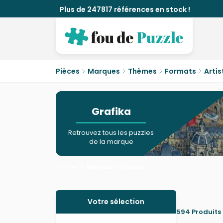
Plus de 247817 références en stock !
Pièces
Marques
Thèmes
Formats
Artis
Grafika
Retrouvez tous les puzzles
de la marque
>
Accueil
Marques >
Grafika
Matisse
,
Brueghel
,
Monet
,
Van Gogh
,
Re
exceptionnelles peintes par de grands M
Grafika
est en effet la référence en m
Votre sélection
tels que
Josephine Wall
,
Cris Ortega
,
Mi
594 Produits