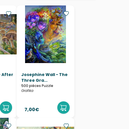
, ce qui en fait la plus grande marque
world
” devient le plus grand puzzle du
avec ses 54.000 pièces. Un beau défi en
Fermer
 After
Josephine Wall - The
Three Gra...
500 pièces Puzzle
Grafika
7,00€