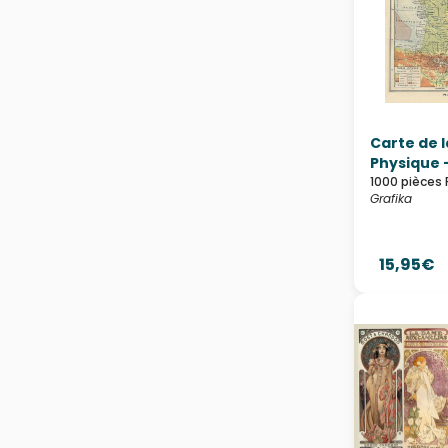
Monet Claude
Mucha Alfons
Nene Thomas
Rembrandt
Renoir Auguste
Roger Broders
Ruyer François
Sally Rich
Carte de 
Sandrine Fourrier
Physique - 
Schimmel William
1000 pièces 
Steve Skelton
Grafika
Van Gogh Vincent
Vigee le Brun Louise-
Élisabeth
Vincent Guerre
15,95€
Wall Joséphine