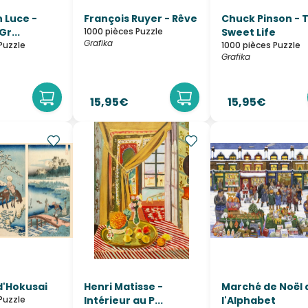
 Luce -
François Ruyer - Rêve
Chuck Pinson - 
Gr...
1000 pièces Puzzle
Sweet Life
Grafika
Puzzle
1000 pièces Puzzle
Grafika
15,95€
15,95€
d'Hokusai
Henri Matisse -
Marché de Noël 
Puzzle
Intérieur au P...
l'Alphabet