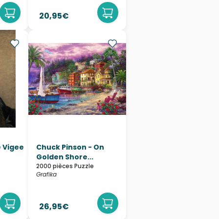
20,95€
e Vigee
Chuck Pinson - On
Golden Shore...
2000 pièces Puzzle
Grafika
26,95€