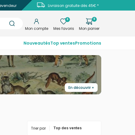
evendeur
Livraison gratuite dès 45€ *
0
0
Mon compte
Mes favoris
Mon panier
Nouveautés
Top ventes
Promotions
En découvrir +
es après pièces, ces œuvres
nable pour des artistes contemporains
Trier par