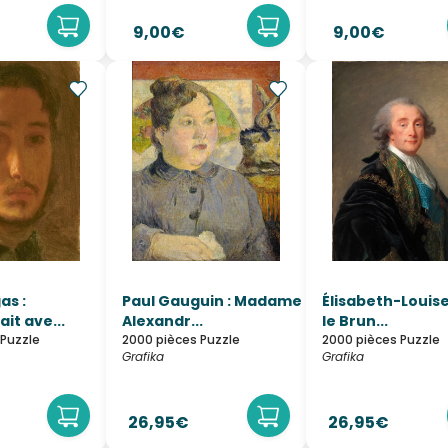
9,00€
9,00€
as :
Paul Gauguin : Madame
Élisabeth-Louis
it ave...
Alexandr...
le Brun...
 Puzzle
2000 pièces Puzzle
2000 pièces Puzzle
Grafika
Grafika
26,95€
26,95€