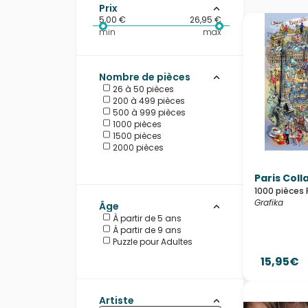
La majeure partie de la production est r
Prix
5,00 €
26,95 €
D'une qualité supérieure, la gamme de 
min
max
de puzzle au monde.
Grafika
est la marque de tous les record
Nombre de pièces
monde en 2017. Puis, en 2020, c'est le puz
26 à 50 pièces
perspective !
200 à 499 pièces
500 à 999 pièces
1000 pièces
1500 pièces
2000 pièces
Paris Coll
1000 pièces 
Grafika
Âge
À partir de 5 ans
À partir de 9 ans
Puzzle pour Adultes
15,95€
Artiste