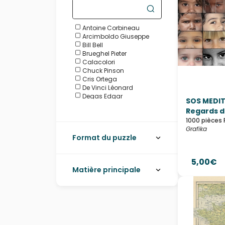
Antoine Corbineau
Arcimboldo Giuseppe
Bill Bell
Brueghel Pieter
Calacolori
Chuck Pinson
Cris Ortega
De Vinci Léonard
Degas Edgar
SOS MEDIT
Douanier Rousseau Henri
Regards d'
Galchutt David
1000 pièces 
Garry Walton
Grafika
Gauguin Paul
Format du puzzle
Georges Meunier
Hokusai
John Singer Sargent
5,00€
Johnson Lewis
Matière principale
Lars Stewart
Laure Phelipon
Lectrr
Matisse Henri
Mélanie Delon
Misstigri
Modigliani Amedeo