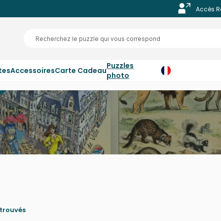
Accès R
Puzzles
tes
Accessoires
Carte Cadeau
photo
noir
,
Klee
ou encore
Klimt
: quel plaisir d'assembler, pièc
aîtres.
atière de puzzle d'art ! C'est aussi une marque incontour
sstigri
,
Sally Rich
,
Schimmel
ou encore
François Ruyer
.
 trouvés