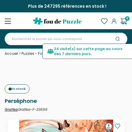
Plus de 247295 références en stock !
0
34 visite(s) sur cette page au cours
Accueil
>
Puzzles - Forêts, Fleurs et Jardins
>
Perséphone
des 7 derniers jours.
En stock
Perséphone
Grafika-F-33699
Grafika