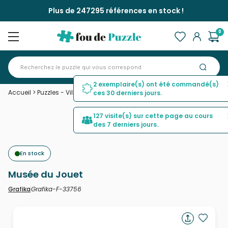
Plus de 247295 références en stock !
0
2 exemplaire(s) ont été commandé(s)
Accueil
>
Puzzles - Villes et Villages
>
Musée du Jouet
ces 30 derniers jours.
127 visite(s) sur cette page au cours
des 7 derniers jours.
En stock
Musée du Jouet
Grafika-F-33756
Grafika