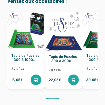
Pensez aux accessoires :
Provenance
Fabriqué en France
EAN
3663384337567
Nombre de pièces
1000 pièces
Dimensions
69 x 48 cm
Tapis de Puzzles
Tapis de P
Tapis de Puzzles
- 300 à 1000
- 300 à 6
- 300 à 3000
pièces
pièces
Pièces
Jig & Puz
Jig & Puz
Jig & Puz
15,95€
22,95€
39,95€