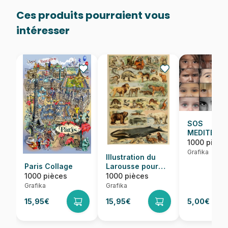
Ces produits pourraient vous
intéresser
SOS
MEDITERRA
Regards
1000 pièce
d'Enfants 
Grafika
Illustration du
Monde
Paris Collage
Larousse pour
Tous :
1000 pièces
1000 pièces
Mammifères, XIXè
Grafika
Grafika
Siècle
15,95€
15,95€
5,00€