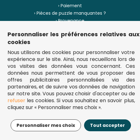
› Paiement
› Pièces de puzzle manquantes ?
› Provenance
Personnaliser les préférences relatives aux
› Plan du site
cookies
Nous utilisons des cookies pour personnaliser votre
expérience sur le site. Ainsi, nous recueillons lors de
** Frais d'envoi = 6,95 € (France) / gratuit à partir de 45 €.
vos visites des données vous concernant. Ces
fou-de-puzzle.com : le site référence pour acheter des puzzles de
données nous permettent de vous proposer des
qualité à bon prix.
© Fou-de-puzzle.com 2011 - 2026
offres publicitaires personnalisées via des
partenaires, et de suivre vos données de navigation
sur notre site. Vous pouvez choisir d'accepter ou de
refuser
les cookies. Si vous souhaitez en savoir plus,
cliquez sur « Personnaliser mes choix ».
15,95€
Ajouter au panier
Personnaliser mes choix
Tout accepter