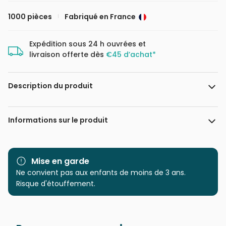
1000 pièces
Fabriqué en France
Expédition sous 24 h ouvrées et
livraison offerte dès
€45 d’achat*
Description du produit
Deborah E. Alastra
Informations sur le produit
Marque
Grafika
Mise en garde
Catégorie
Ne convient pas aux enfants de moins de 3 ans.
Puzzles - Villes et Villages
Risque d'étouffement.
Age
Puzzle pour Adultes (500 à
48.000 pièces)