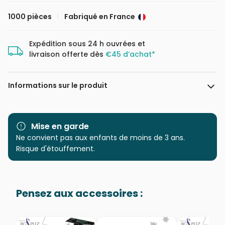
1000 pièces
Fabriqué en France
Expédition sous 24 h ouvrées et
livraison offerte dès
€45 d’achat*
Informations sur le produit
Marque
Grafika
Mise en garde
Catégorie
Ne convient pas aux enfants de moins de 3 ans.
Puzzles - Art
Risque d'étouffement.
Age
Puzzle pour Adultes (500 à
48.000 pièces)
Pensez aux accessoires :
Provenance
Fabriqué en France
EAN
3663384337680