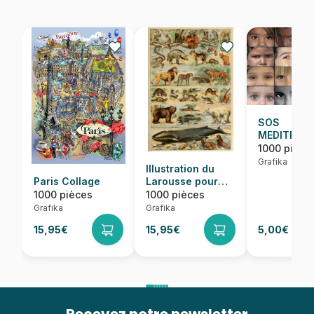
SOS
MEDITERRA
Regards
1000 pièce
d'Enfants 
Grafika
Illustration du
Monde
Paris Collage
Larousse pour
Tous :
1000 pièces
1000 pièces
Mammifères, XIXè
Grafika
Grafika
Siècle
15,95€
15,95€
5,00€