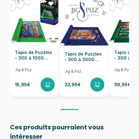
Nombre de pièces
1000 pièces
Dimensions
69 x 48 cm
Tapis de Puzzles
Tapis de P
Tapis de Puzzles
- 300 à 1000
- 300 à 6
- 300 à 3000
pièces
pièces
Pièces
Jig & Puz
Jig & Puz
Jig & Puz
15,95€
22,95€
39,95€
Ces produits pourraient vous
intéresser