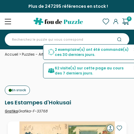
Plus de 247295 références en stock !
0
2 exemplaire(s) ont été commandé(s)
Accueil
>
Puzzles - Art
>
Les Estampes d'Hokusai
ces 30 derniers jours.
62 visite(s) sur cette page au cours
des 7 derniers jours.
En stock
Les Estampes d'Hokusai
Grafika-F-33768
Grafika