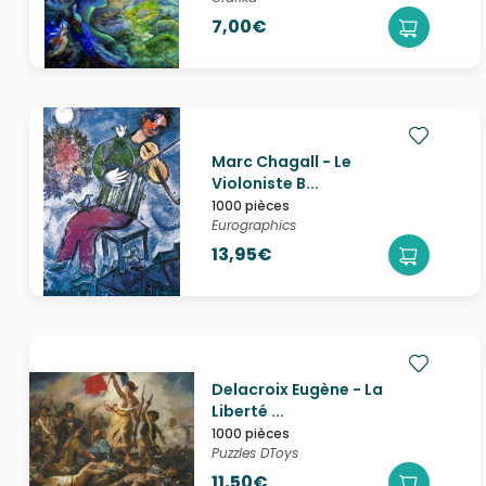
7,00€
Marc Chagall - Le
Violoniste B...
1000 pièces
Eurographics
13,95€
Delacroix Eugène - La
Liberté ...
1000 pièces
Puzzles DToys
11,50€