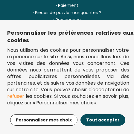
› Paiement
› Pièces de puzzle manquantes ?
› Provenance
Personnaliser les préférences relatives aux
› Plan du site
cookies
Nous utilisons des cookies pour personnaliser votre
expérience sur le site. Ainsi, nous recueillons lors de
** Frais d'envoi = 6,95 € (France) / gratuit à partir de 45 €.
vos visites des données vous concernant. Ces
fou-de-puzzle.com : le site référence pour acheter des puzzles de
données nous permettent de vous proposer des
qualité à bon prix.
© Fou-de-puzzle.com 2011 - 2026
offres publicitaires personnalisées via des
partenaires, et de suivre vos données de navigation
sur notre site. Vous pouvez choisir d'accepter ou de
refuser
les cookies. Si vous souhaitez en savoir plus,
cliquez sur « Personnaliser mes choix ».
33,99€
Ajouter au panier
Personnaliser mes choix
Tout accepter