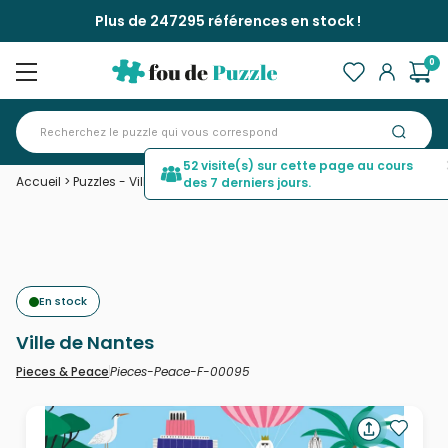
Plus de 247295 références en stock !
0
52 visite(s) sur cette page au cours
Accueil
>
Puzzles - Villes et Villages
>
Ville de Nantes
des 7 derniers jours.
En stock
Ville de Nantes
Pieces-Peace-F-00095
Pieces & Peace