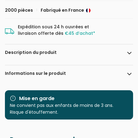
2000 pièces
Fabriqué en France
Expédition sous 24 h ouvrées et
livraison offerte dès
€45 d’achat*
Description du produit
Dans les Dents
Informations sur le produit
Marque
Pieces & Peace
Mise en garde
Catégorie
Ne convient pas aux enfants de moins de 3 ans.
Puzzles - Villes et Villages
Risque d'étouffement.
Age
Puzzle pour Adultes (500 à
48.000 pièces)