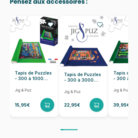
Pensez aux accessoires :
Provenance
Fabriqué en France
EAN
3667232000955
Nombre de pièces
2000 pièces
Dimensions
98 x 69 cm
Tapis de Puzzles
Tapis de P
Tapis de Puzzles
- 300 à 1000
- 300 à 6
- 300 à 3000
pièces
pièces
Pièces
Jig & Puz
Jig & Puz
Jig & Puz
15,95€
22,95€
39,95€