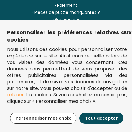
› Paiement
› Pièces de puzzle manquantes ?
› Provenance
Personnaliser les préférences relatives aux
› Plan du site
cookies
Nous utilisons des cookies pour personnaliser votre
expérience sur le site. Ainsi, nous recueillons lors de
** Frais d'envoi = 6,95 € (France) / gratuit à partir de 45 €.
vos visites des données vous concernant. Ces
fou-de-puzzle.com : le site référence pour acheter des puzzles de
données nous permettent de vous proposer des
qualité à bon prix.
© Fou-de-puzzle.com 2011 - 2026
offres publicitaires personnalisées via des
partenaires, et de suivre vos données de navigation
sur notre site. Vous pouvez choisir d'accepter ou de
refuser
les cookies. Si vous souhaitez en savoir plus,
cliquez sur « Personnaliser mes choix ».
22,99€
Ajouter au panier
Personnaliser mes choix
Tout accepter