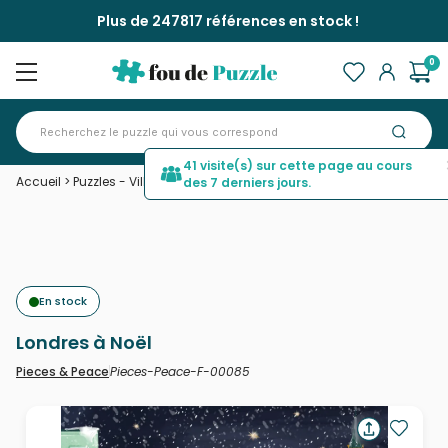
Plus de 247817 références en stock !
0
41 visite(s) sur cette page au cours
Accueil
>
Puzzles - Villes et Villages
>
Londres à Noël
des 7 derniers jours.
En stock
Londres à Noël
Pieces-Peace-F-00085
Pieces & Peace