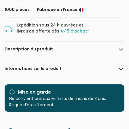
1000 pièces
Fabriqué en France
Expédition sous 24 h ouvrées et
livraison offerte dès
€45 d’achat*
Description du produit
Simply, Katy
Informations sur le produit
Marque
Pieces & Peace
Mise en garde
Catégorie
Ne convient pas aux enfants de moins de 3 ans.
Puzzles - Villes et Villages
Risque d'étouffement.
Age
Puzzle pour Adultes (500 à
48.000 pièces)