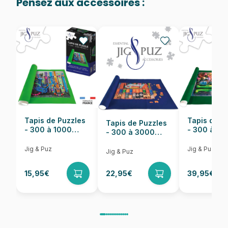
Pensez aux accessoires :
Provenance
Fabriqué en France
EAN
3667232000856
Nombre de pièces
1000 pièces
Dimensions
69 x 48 cm
Tapis de Puzzles
Tapis de P
Tapis de Puzzles
- 300 à 1000
- 300 à 6
- 300 à 3000
pièces
pièces
Pièces
Jig & Puz
Jig & Puz
Jig & Puz
15,95€
22,95€
39,95€