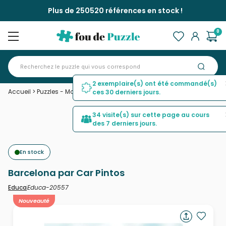
Plus de 250520 références en stock !
0
2 exemplaire(s) ont été commandé(s)
Accueil
>
Puzzles - Monuments
>
Barcelona par Car Pintos
ces 30 derniers jours.
34 visite(s) sur cette page au cours
des 7 derniers jours.
En stock
Barcelona par Car Pintos
Educa-20557
Educa
Nouveauté