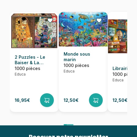
Monde sous
2 Puzzles - Le
marin
Baiser & La
1000 pièces
Vierge. Gustav
1000 pièces
Librairie
Educa
Klimt
1000 pièce
Educa
Educa
16,95€
12,50€
12,50€