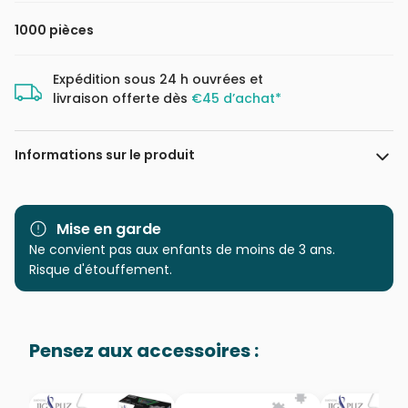
1000 pièces
Expédition sous 24 h ouvrées et
livraison offerte dès
€45 d’achat*
Informations sur le produit
Marque
Educa : un large choix de
puzzles made in Espagne
Mise en garde
Ne convient pas aux enfants de moins de 3 ans.
Catégorie
Puzzles - Monuments
Risque d'étouffement.
Age
Puzzle pour Adultes (500 à
48.000 pièces)
Pensez aux accessoires :
Provenance
Puzzles fabriqués en France