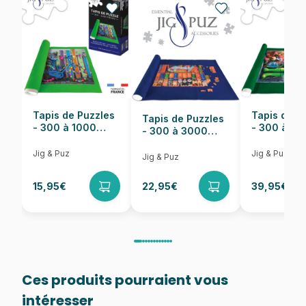
EAN
8412668205574
Nombre de pièces
1000 pièces
Dimensions
68 x 48 cm
Tapis de Puzzles
Tapis de P
Tapis de Puzzles
- 300 à 1000
- 300 à 6
- 300 à 3000
pièces
pièces
Pièces
Jig & Puz
Jig & Puz
Jig & Puz
15,95€
22,95€
39,95€
Ces produits pourraient vous
intéresser