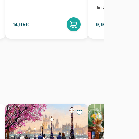
Jig & Puz
14,95€
9,95€