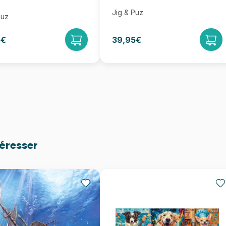
Jig & Puz
Puz
5€
39,95€
téresser