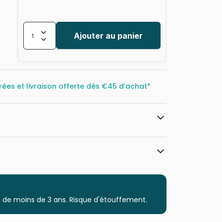
Ajouter au panier
rées et livraison offerte dès
€45 d’achat*
Castorland, les puzzles polonais à
petits prix
Puzzles - Art
 de moins de 3 ans. Risque d'étouffement.
Puzzle pour Adultes (500 à 48.000