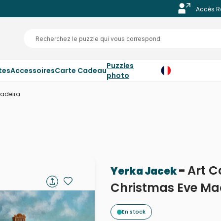
Accès R
Puzzles
tes
Accessoires
Carte Cadeau
photo
Madeira
-
Art C
Yerka Jacek
Christmas Eve Ma
En stock