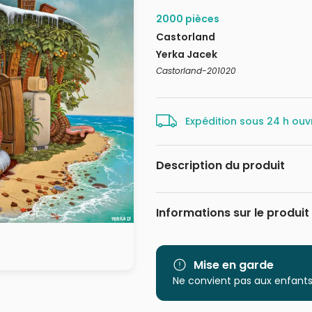
2000 pièces
Castorland
Yerka Jacek
Castorland-201020
Expédition sous 24 h ouv
Description du produit
Jacek Yerka
Informations sur le produit
Marque
Mise en garde
Catégorie
Ne convient pas aux enfants
Age