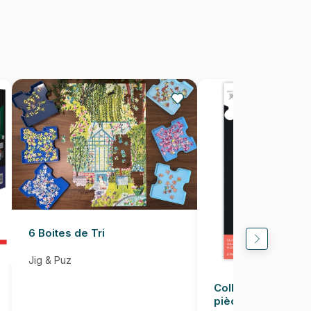
pièces)
Puzzles fabriqués en France
5904438201020
2000 pièces
92 x 68 cm
6 Boites de Tri
Jig & Puz
Colle pour Puzzle
pièces