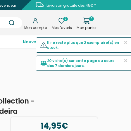
evendeur
Livraison gratuite dès 45€ *
0
0
Mon compte
Mes favoris
Mon panier
×
Nouveautés
Top ventes
Promotions
Il ne reste plus que 2 exemplaire(s) en
stock.
×
20 visite(s) sur cette page au cours
des 7 derniers jours.
ollection -
deira
14,95€