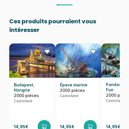
Ces produits pourraient vous
intéresser
Pandas' Wi
Budapest,
Épave marine
Fun
Hongrie
2000 pièces
2000 pièce
2000 pièces
Castorland
Castorland
Castorland
14,95€
14,95€
14,95€