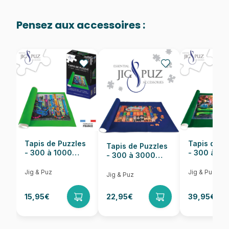
Age
Puzzle pour Adultes (500 à
48.000 pièces)
Pensez aux accessoires :
Provenance
EAN
5904438200276
Nombre de pièces
2000 pièces
Dimensions
92 x 68 cm
Tapis de Puzzles
Tapis de P
Tapis de Puzzles
- 300 à 1000
- 300 à 6
- 300 à 3000
pièces
pièces
Pièces
Jig & Puz
Jig & Puz
Jig & Puz
15,95€
22,95€
39,95€