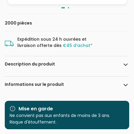
2000 pièces
Expédition sous 24 h ouvrées et
livraison offerte dès
€45 d’achat*
Description du produit
Puzzle de 2000 pièces. Dimensions du puzzle assemblé : 68
Informations sur le produit
x 92 cm.
Marque
Castorland, les puzzles
polonais à petits prix
Mise en garde
Ne convient pas aux enfants de moins de 3 ans.
Catégorie
Puzzles - Art
Risque d'étouffement.