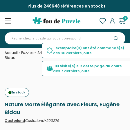
Plus de 246648 références en stock !
0
1 exemplaire(s) ont été commandé(s)
Accueil
>
Puzzles - Art
>
Nature Morte Élégante avec Fleurs, Eugène
ces 30 derniers jours.
Bidau
103 visite(s) sur cette page au cours
des 7 derniers jours.
En stock
Nature Morte Élégante avec Fleurs, Eugène
Bidau
Castorland-200276
Castorland