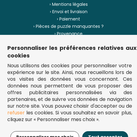
› Mentions légales
› Envoi et livraison
› Paiement
› Pièces de puzzle manquantes ?
› Provenance
Personnaliser les préférences relatives aux
› Plan du site
cookies
Nous utilisons des cookies pour personnaliser votre
expérience sur le site. Ainsi, nous recueillons lors de
** Frais d'envoi = 6,95 € (France) / gratuit à partir de 45 €.
vos visites des données vous concernant. Ces
fou-de-puzzle.com : le site référence pour acheter des puzzles de
qualité à bon prix.
données nous permettent de vous proposer des
© Fou-de-puzzle.com 2011 - 2026
offres publicitaires personnalisées via des
partenaires, et de suivre vos données de navigation
sur notre site. Vous pouvez choisir d'accepter ou de
refuser
les cookies. Si vous souhaitez en savoir plus,
cliquez sur « Personnaliser mes choix ».
14,95€
Ajouter au panier