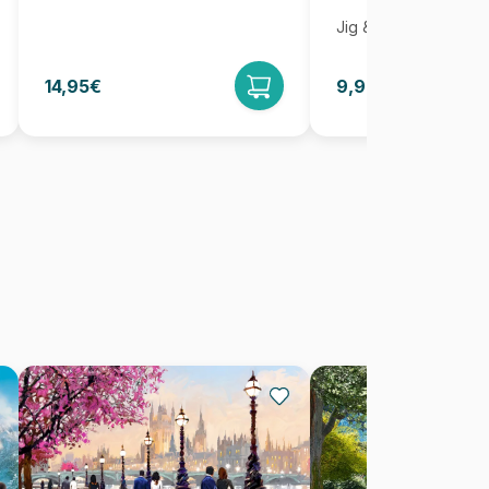
Jig & Puz
14,95€
9,95€