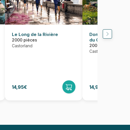
Dominic Davison -
Le Long de la Rivière
du Crapaud
2000 pièces
2000 pièces
Castorland
Castorland
14,95€
14,95€