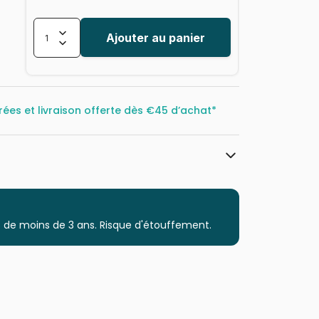
Ajouter au panier
rées et livraison offerte dès
€45 d’achat*
Castorland, les puzzles polonais à
petits prix
Puzzles - Chats
 de moins de 3 ans. Risque d'étouffement.
Puzzle pour Adultes (500 à 48.000
pièces)
Puzzles fabriqués en France
5904438200948