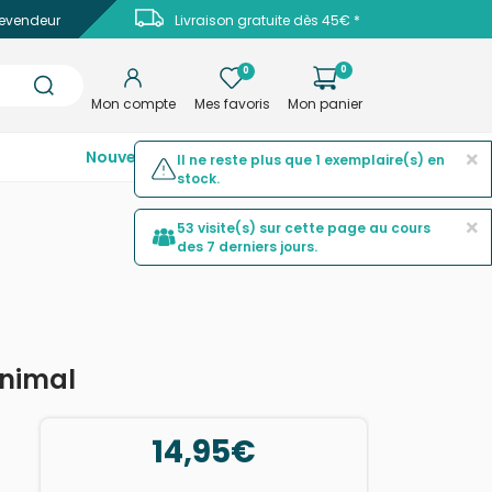
evendeur
Livraison gratuite dès 45€ *
0
0
Mon compte
Mes favoris
Mon panier
×
Nouveautés
Top ventes
Promotions
Il ne reste plus que 1 exemplaire(s) en
stock.
×
53 visite(s) sur cette page au cours
des 7 derniers jours.
Animal
14,95€