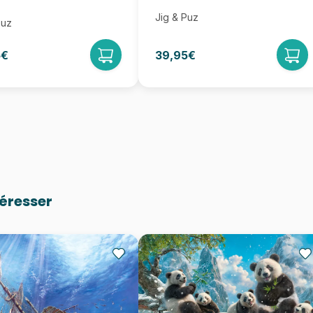
Jig & Puz
Puz
5€
39,95€
téresser