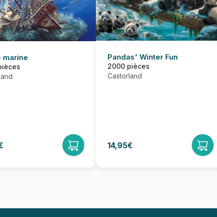
Pandas' Winter Fun
 marine
2000 pièces
pièces
Castorland
land
€
14,95€