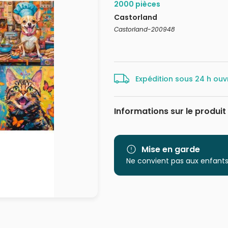
2000 pièces
Castorland
Castorland-200948
Expédition sous 24 h ouv
Informations sur le produit
Marque
Mise en garde
Catégorie
Ne convient pas aux enfants
Age
Provenance
EAN