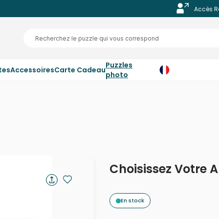
Accès R
Puzzles
tes
Accessoires
Carte Cadeau
photo
Choisissez Votre 
En stock