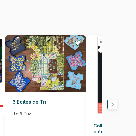
2000 pièces
92 x 68 cm
6 Boites de Tri
Jig & Puz
Colle pour Puzzle
pièces