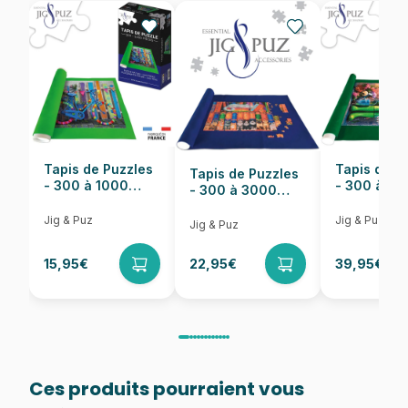
EAN
5904438200894
Nombre de pièces
2000 pièces
Dimensions
68 x 92 cm
Tapis de Puzzles
Tapis de P
Tapis de Puzzles
- 300 à 1000
- 300 à 6
- 300 à 3000
pièces
pièces
Pièces
Jig & Puz
Jig & Puz
Jig & Puz
15,95€
22,95€
39,95€
Ces produits pourraient vous