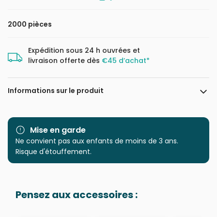
2000 pièces
Expédition sous 24 h ouvrées et
livraison offerte dès
€45 d’achat*
Informations sur le produit
Marque
Castorland, les puzzles
polonais à petits prix
Mise en garde
Ne convient pas aux enfants de moins de 3 ans.
Catégorie
Puzzles - Déco et Objets
Risque d'étouffement.
Age
Puzzle pour Adultes (500 à
48.000 pièces)
Pensez aux accessoires :
Provenance
Puzzles fabriqués en France