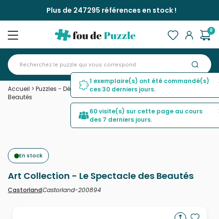
Plus de 247295 références en stock !
0
1 exemplaire(s) ont été commandé(s)
Accueil
>
Puzzles - Déco et Objets
>
Art Collection - Le Spectacle des
ces 30 derniers jours.
Beautés
60 visite(s) sur cette page au cours
des 7 derniers jours.
En stock
Art Collection - Le Spectacle des Beautés
Castorland-200894
Castorland