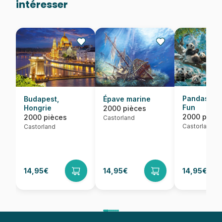
intéresser
Pandas' Wi
Budapest,
Épave marine
Fun
Hongrie
2000 pièces
2000 pièce
2000 pièces
Castorland
Castorland
Castorland
14,95€
14,95€
14,95€