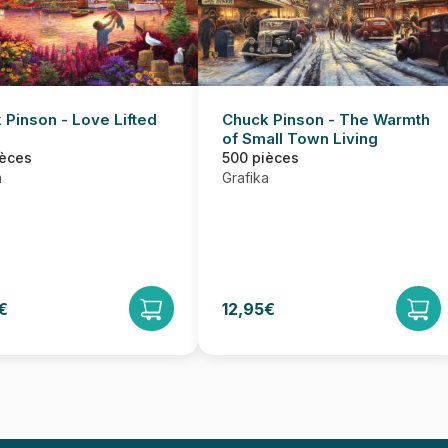
 Pinson - Love Lifted
Chuck Pinson - The Warmth
of Small Town Living
ièces
500 pièces
a
Grafika
€
12,95€