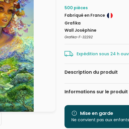
500 pièces
Fabriqué en France
Grafika
Wall Joséphine
Grafika-F-32292
Expédition sous 24 h ouv
Description du produit
Josephine Wall. www.josephinew
Informations sur le produit
Marque
Catégorie
Mise en garde
Ne convient pas aux enfants
Age