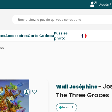
Accès R
Puzzles
tes
Accessoires
Carte Cadeau
photo
ces
-
Jo
Wall Joséphine
The Three Graces
En stock