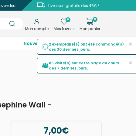
evendeur
Livraison gratuite dès 45€ *
0
0
Mon compte
Mes favoris
Mon panier
×
Nouveautés
Top ventes
Promotions
2 exemplaire(s) ont été commandé(s)
ces 30 derniers jours.
×
86 visite(s) sur cette page au cours
des 7 derniers jours.
sephine Wall -
7,00€