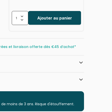
Ajouter au panier
rées et livraison offerte dès
€45 d’achat*
all.com
Grafika
Puzzles - Art
 de moins de 3 ans. Risque d'étouffement.
Puzzle pour Adultes (500 à 48.000
pièces)