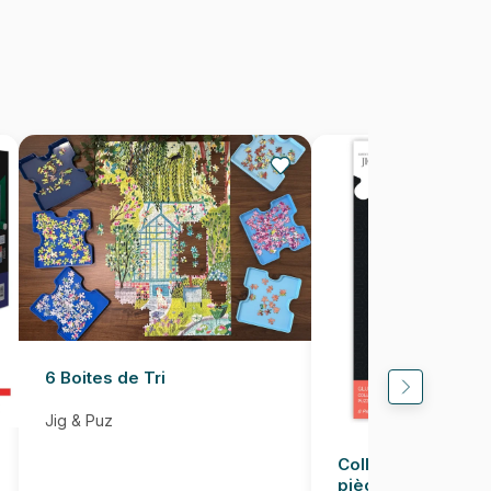
Fabriqué en France
3663384322921
500 pièces
48 x 34 cm
6 Boites de Tri
Jig & Puz
Colle pour Puzzle
pièces