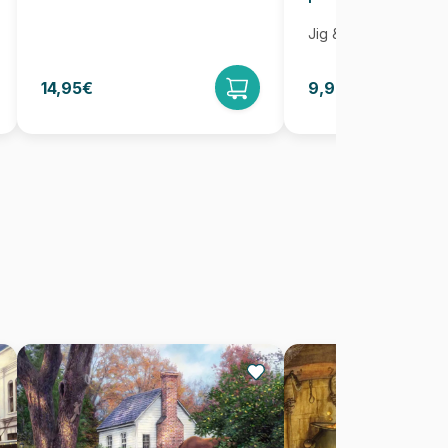
Jig & Puz
14,95€
9,95€