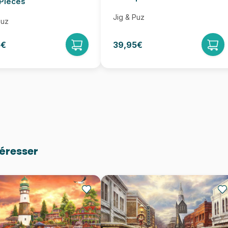
Pièces
Jig & Puz
Puz
5€
39,95€
téresser