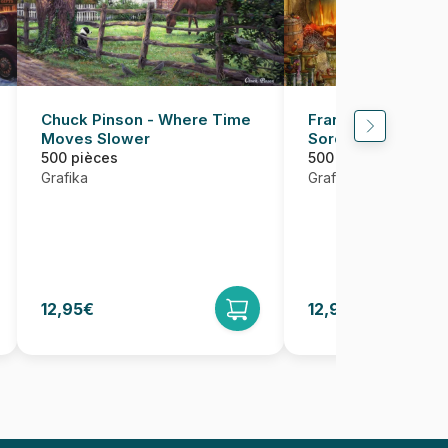
Chuck Pinson - Where Time
François Ruyer - 
Moves Slower
Sorcière
500 pièces
500 pièces
Grafika
Grafika
12,95€
12,95€