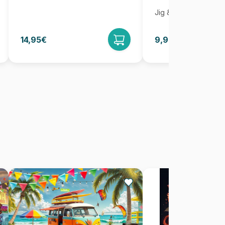
Jig & Puz
14,95€
9,95€