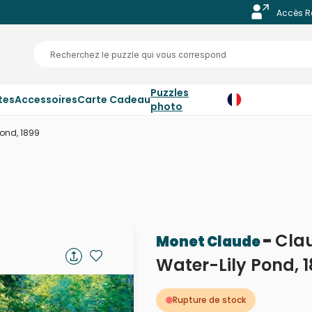
Accès R
Puzzles
tes
Accessoires
Carte Cadeau
photo
Pond, 1899
-
Cla
Monet Claude
Water-Lily Pond, 
Rupture de stock