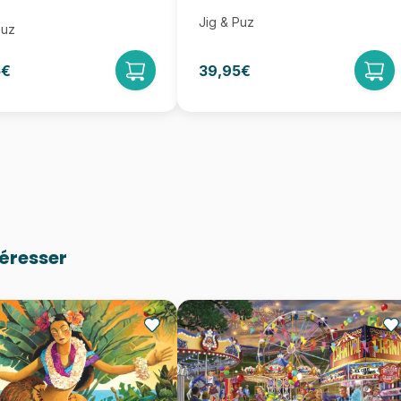
Jig & Puz
Puz
5€
39,95€
téresser