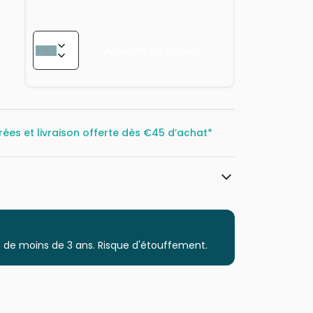
Ajouter au panier
rées et livraison offerte dès
€45 d’achat*
Bluebird Puzzle
Puzzles - Art
 de moins de 3 ans. Risque d'étouffement.
Puzzle pour Adultes (500 à 48.000
pièces)
Fabriqué en France