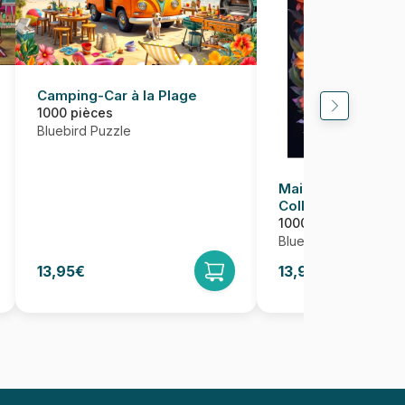
Camping-Car à la Plage
1000 pièces
Bluebird Puzzle
Maia - Soul of Nat
Collection
1000 pièces
Bluebird Puzzle
13,95€
13,95€