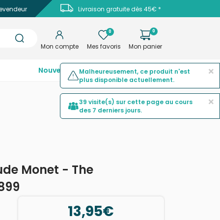
evendeur
Livraison gratuite dès 45€ *
0
0
Mon compte
Mes favoris
Mon panier
×
Nouveautés
Top ventes
Promotions
Malheureusement, ce produit n'est
plus disponible actuellement.
×
39 visite(s) sur cette page au cours
des 7 derniers jours.
ude Monet - The
1899
13,95€