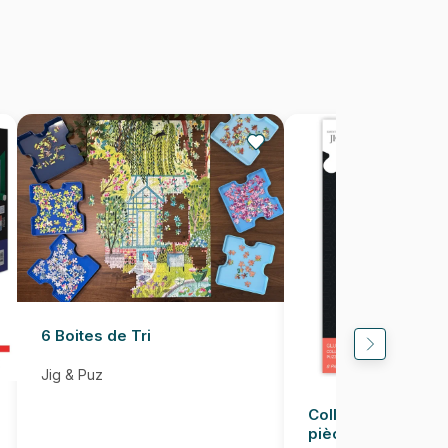
3663384602399
1000 pièces
69 x 48 cm
6 Boites de Tri
Jig & Puz
Colle pour Puzzle
pièces