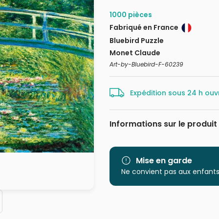
1000 pièces
Fabriqué en France
Bluebird Puzzle
Monet Claude
Art-by-Bluebird-F-60239
Expédition sous 24 h ouv
Informations sur le produit
Marque
Catégorie
Mise en garde
Ne convient pas aux enfants
Age
Provenance