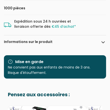
1000 pièces
Expédition sous 24 h ouvrées et
livraison offerte dès
€45 d’achat*
Informations sur le produit
Marque
Art Puzzle
Mise en garde
Catégorie
Ne convient pas aux enfants de moins de 3 ans.
Puzzles - Bateaux
Risque d'étouffement.
Age
Puzzle pour Adultes (500 à
48.000 pièces)
Pensez aux accessoires :
Provenance
Puzzles fabriqués en France
EAN
8682450142381