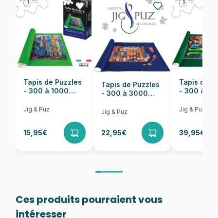
Nombre de pièces
1000 pièces
Dimensions
68 x 48 cm
Tapis de Puzzles
Tapis de P
Tapis de Puzzles
- 300 à 1000
- 300 à 6
- 300 à 3000
pièces
pièces
Pièces
Jig & Puz
Jig & Puz
Jig & Puz
15,95€
22,95€
39,95€
Ces produits pourraient vous
intéresser