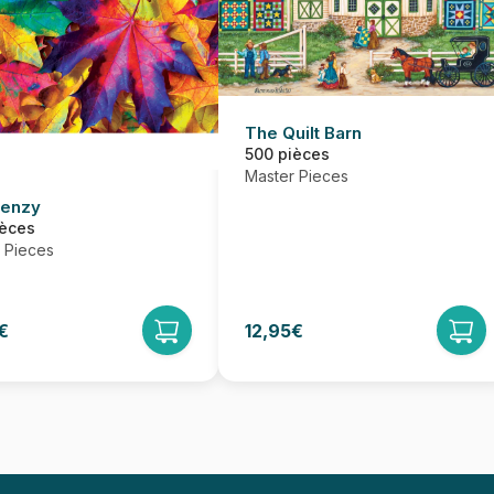
The Quilt Barn
500 pièces
Master Pieces
renzy
ièces
 Pieces
€
12,95€