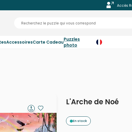
Accès R
Puzzles
tes
Accessoires
Carte Cadeau
photo
L'Arche de Noé
En stock