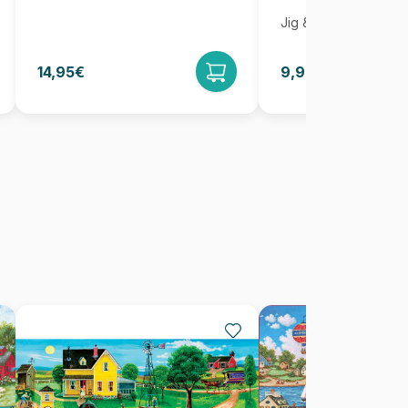
Jig & Puz
14,95€
9,95€