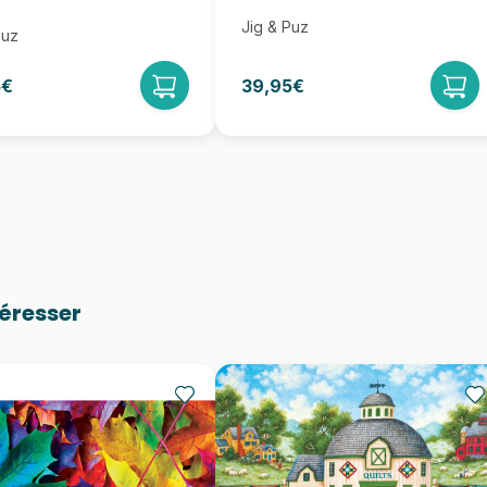
Jig & Puz
Puz
5€
39,95€
téresser