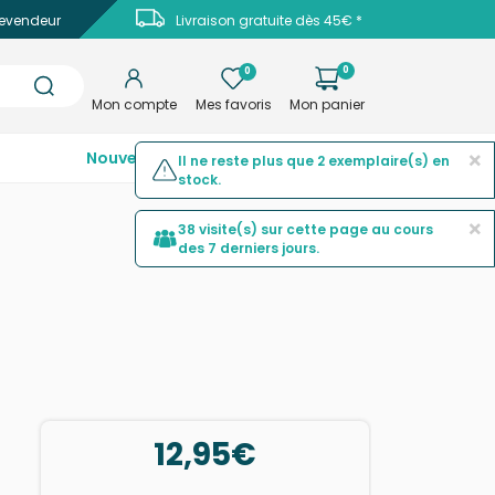
evendeur
Livraison gratuite dès 45€ *
0
0
Mon compte
Mes favoris
Mon panier
×
Nouveautés
Top ventes
Promotions
Il ne reste plus que 2 exemplaire(s) en
stock.
×
38 visite(s) sur cette page au cours
des 7 derniers jours.
12,95€