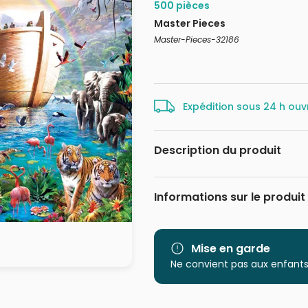
500 pièces
Master Pieces
Master-Pieces-32186
Expédition sous 24 h ouv
Description du produit
Adrian Chesterm
Informations sur le produit
Marque
Catégorie
Mise en garde
Ne convient pas aux enfants
Age