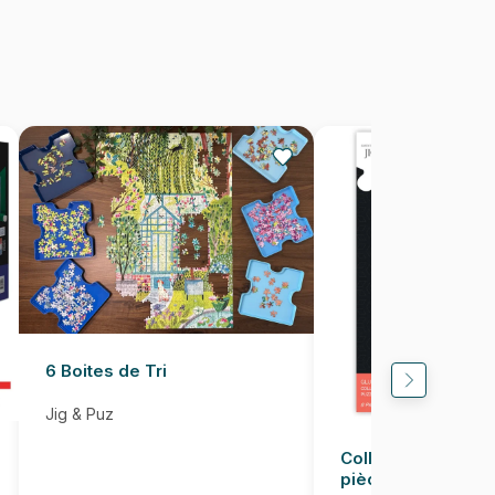
Puzzles fabriqués en France
705988321863
500 pièces
38 x 53 cm
6 Boites de Tri
Jig & Puz
Colle pour Puzzle
pièces