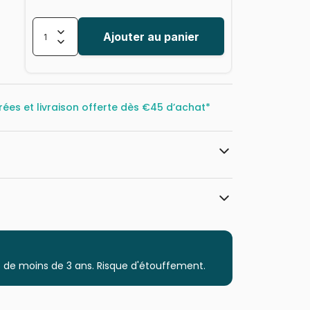
Ajouter au panier
rées et livraison offerte dès
€45 d’achat*
Master Pieces
Puzzles - Bateaux
 de moins de 3 ans. Risque d'étouffement.
Puzzle pour Adultes (500 à 48.000
pièces)