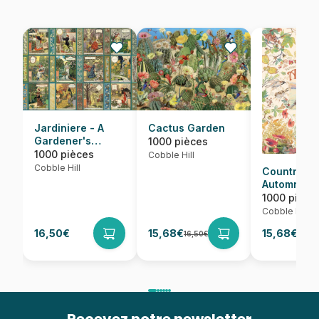
Jardiniere - A
Cactus Garden
Gardener's
1000 pièces
Calendar
1000 pièces
Cobble Hill
Cobble Hill
Country Dia
Automne
1000 pièce
Cobble Hill
16,50€
15,68€
15,68€
16,50€
16,50