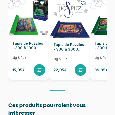
Nombre de pièces
1000 pièces
Dimensions
68 x 49 cm
Tapis de Puzzles
Tapis de P
Tapis de Puzzles
- 300 à 1000
- 300 à 6
- 300 à 3000
pièces
pièces
Pièces
Jig & Puz
Jig & Puz
Jig & Puz
15,95€
22,95€
39,95€
Ces produits pourraient vous
intéresser