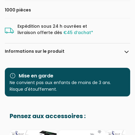
1000 pièces
Expédition sous 24 h ouvrées et
livraison offerte dès
€45 d’achat*
Informations sur le produit
Marque
Cobble Hill
Mise en garde
Catégorie
Ne convient pas aux enfants de moins de 3 ans.
Puzzles - Animaux marins
Risque d'étouffement.
Age
Puzzle pour Adultes (500 à
48.000 pièces)
Pensez aux accessoires :
Provenance
Puzzles fabriqués en France
EAN
625012445030