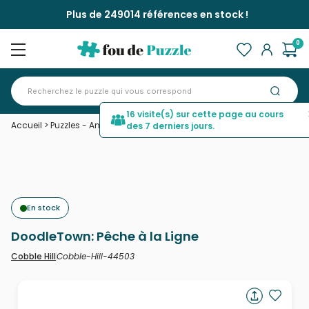
Plus de 249014 références en stock !
0
16 visite(s) sur cette page au cours
Accueil
>
Puzzles - Animaux marins
>
DoodleTown: Pêche à la Ligne
des 7 derniers jours.
En stock
DoodleTown: Pêche à la Ligne
Cobble-Hill-44503
Cobble Hill