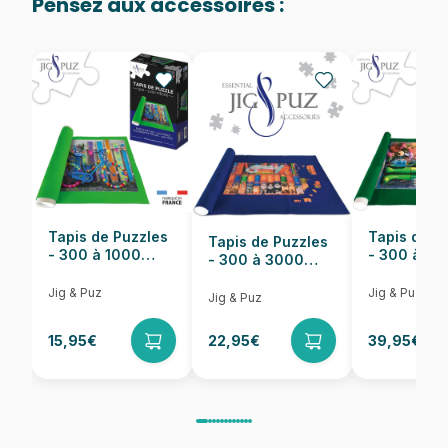
Pensez aux accessoires :
Provenance
Fabriqué en France
EAN
3667232001365
Nombre de pièces
1000 pièces
Dimensions
69 x 48 cm
Tapis de Puzzles
Tapis de P
Tapis de Puzzles
- 300 à 1000
- 300 à 6
- 300 à 3000
pièces
pièces
Pièces
Jig & Puz
Jig & Puz
Jig & Puz
15,95€
22,95€
39,95€