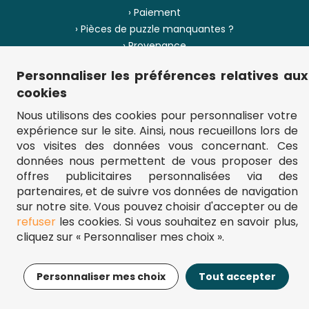
› Paiement
› Pièces de puzzle manquantes ?
› Provenance
Personnaliser les préférences relatives aux
› Plan du site
cookies
Nous utilisons des cookies pour personnaliser votre
expérience sur le site. Ainsi, nous recueillons lors de
** Frais d'envoi = 6,95 € (France) / gratuit à partir de 45 €.
vos visites des données vous concernant. Ces
fou-de-puzzle.com : le site référence pour acheter des puzzles de
données nous permettent de vous proposer des
qualité à bon prix.
© Fou-de-puzzle.com 2011 - 2026
offres publicitaires personnalisées via des
partenaires, et de suivre vos données de navigation
sur notre site. Vous pouvez choisir d'accepter ou de
refuser
les cookies. Si vous souhaitez en savoir plus,
cliquez sur « Personnaliser mes choix ».
22,99€
Ajouter au panier
Personnaliser mes choix
Tout accepter