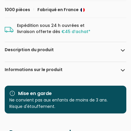
1000 pièces
Fabriqué en France
Expédition sous 24 h ouvrées et
livraison offerte dès
€45 d’achat*
Description du produit
Lack Studio
Informations sur le produit
Marque
Pieces & Peace
Mise en garde
Catégorie
Ne convient pas aux enfants de moins de 3 ans.
Puzzles - Bateaux
Risque d'étouffement.
Age
Puzzle pour Adultes (500 à
48.000 pièces)