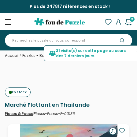
Plus de 247817 références en stock !
0
31 visite(s) sur cette page au cours
Accueil
>
Puzzles - Bateaux
>
Marché Flottant en Thaïlande
des 7 derniers jours.
En stock
Marché Flottant en Thaïlande
Pieces-Peace-F-00136
Pieces & Peace