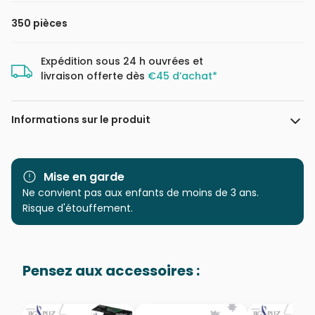
350 pièces
Expédition sous 24 h ouvrées et
livraison offerte dès
€45 d’achat*
Informations sur le produit
Marque
Cobble Hill
Mise en garde
Catégorie
Ne convient pas aux enfants de moins de 3 ans.
Puzzles - Bateaux
Risque d'étouffement.
Age
à partir de 9 ans (251 à 399
pièces)
Pensez aux accessoires :
Provenance
Puzzles fabriqués en France
EAN
625012470339