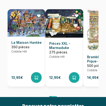
La Maison Hantée
Pièces XXL -
350 pièces
Marmaduke
Cobble Hill
275 pièces
Cobble Hill
Brambly H
Pique-Niq
500 pièces
Cobble Hill
13,95€
12,95€
14,95€