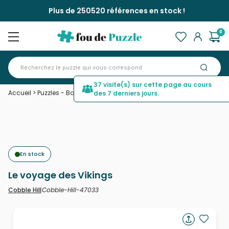
Plus de 250520 références en stock !
0
37 visite(s) sur cette page au cours
Accueil
>
Puzzles - Bateaux
>
Le voyage des Vikings
des 7 derniers jours.
En stock
Le voyage des Vikings
Cobble-Hill-47033
Cobble Hill