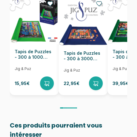
Nombre de pièces
350 pièces
Dimensions
68 x 49 cm
Tapis de Puzzles
Tapis de P
Tapis de Puzzles
- 300 à 1000
- 300 à 6
- 300 à 3000
pièces
pièces
Pièces
Jig & Puz
Jig & Puz
Jig & Puz
15,95€
22,95€
39,95€
Ces produits pourraient vous
intéresser