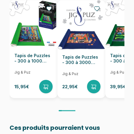
EAN
625012470261
Nombre de pièces
350 pièces
Dimensions
68 x 49 cm
Tapis de Puzzles
Tapis de P
Tapis de Puzzles
- 300 à 1000
- 300 à 6
- 300 à 3000
pièces
pièces
Pièces
Jig & Puz
Jig & Puz
Jig & Puz
15,95€
22,95€
39,95€
Ces produits pourraient vous