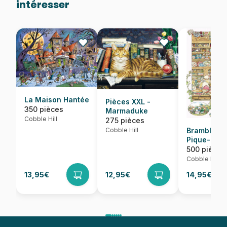
intéresser
La Maison Hantée
Pièces XXL -
350 pièces
Marmaduke
Cobble Hill
275 pièces
Cobble Hill
Brambly H
Pique-Niq
500 pièces
Cobble Hill
13,95€
12,95€
14,95€