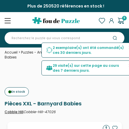
Plus de 250520 références en stock !
0
2 exemplaire(s) ont été commandé(s)
Accueil
>
Puzzles - Animaux de la ferme
>
Pièces XXL - Barnyard
ces 30 derniers jours.
Babies
29 visite(s) sur cette page au cours
des 7 derniers jours.
En stock
Pièces XXL - Barnyard Babies
Cobble-Hill-47026
Cobble Hill