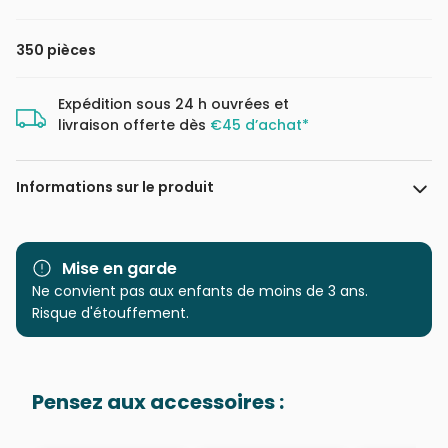
350 pièces
Expédition sous 24 h ouvrées et
livraison offerte dès
€45 d’achat*
Informations sur le produit
Marque
Cobble Hill
Mise en garde
Catégorie
Ne convient pas aux enfants de moins de 3 ans.
Puzzles - Animaux de la
ferme
Risque d'étouffement.
Age
à partir de 9 ans (251 à 399
pièces)
Pensez aux accessoires :
Provenance
Puzzles fabriqués en France