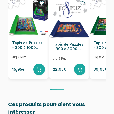
Nombre de pièces
1000 pièces
Dimensions
68 x 48 cm
Tapis de Puzzles
Tapis de P
Tapis de Puzzles
- 300 à 1000
- 300 à 6
- 300 à 3000
pièces
pièces
Pièces
Jig & Puz
Jig & Puz
Jig & Puz
15,95€
22,95€
39,95€
Ces produits pourraient vous
intéresser