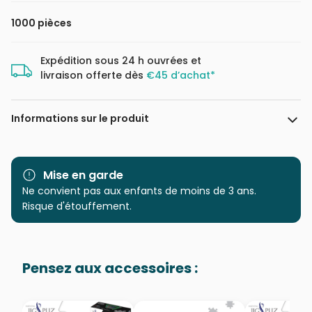
1000 pièces
Expédition sous 24 h ouvrées et
livraison offerte dès
€45 d’achat*
Informations sur le produit
Marque
Star Puzzle
Mise en garde
Catégorie
Ne convient pas aux enfants de moins de 3 ans.
Puzzles - Mers et Océans
Risque d'étouffement.
Age
Puzzle pour Adultes (500 à
48.000 pièces)
Pensez aux accessoires :
Provenance
Puzzles fabriqués en France
EAN
8694051100974