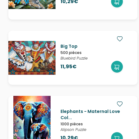
10,29€
Big Top
500 pièces
Bluebird Puzzle
11,95€
Elephants - Maternal Love
Col...
1000 pièces
Alipson Puzzle
10,29€