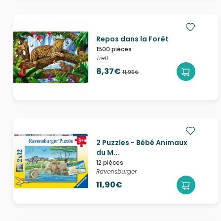
Repos dans la Forêt
1500 pièces
Trefl
8,37€
11,95€
2 Puzzles - Bébé Animaux
du M...
12 pièces
Ravensburger
11,90€