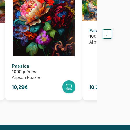
Fast and Deliciou
1000 pièces
Alipson Puzzle
Passion
1000 pièces
Alipson Puzzle
10,29€
10,29€