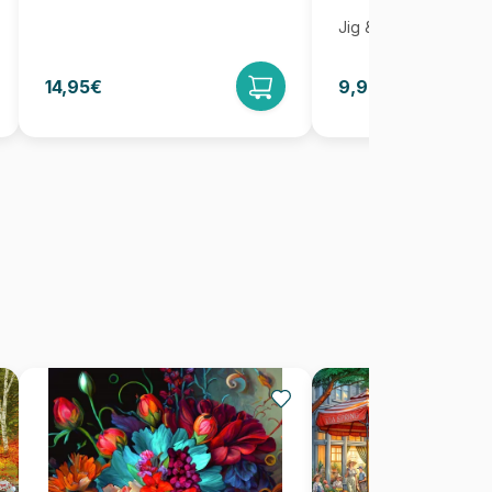
Jig & Puz
14,95€
9,95€