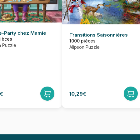
e-Party chez Mamie
Transitions Saisonnières
pièces
1000 pièces
n Puzzle
Alipson Puzzle
9€
10,29€