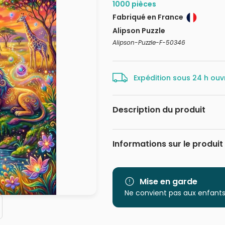
1000 pièces
Fabriqué en France
Alipson Puzzle
Alipson-Puzzle-F-50346
Expédition sous 24 h ouv
Description du produit
Créé avec Adobe Firefly
Informations sur le produit
Marque
Catégorie
Mise en garde
Ne convient pas aux enfants
Age