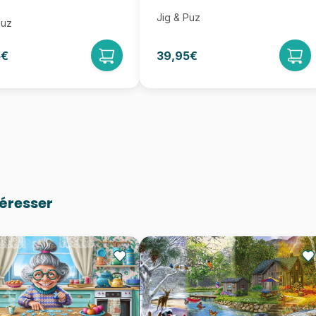
Jig & Puz
Puz
5€
39,95€
téresser