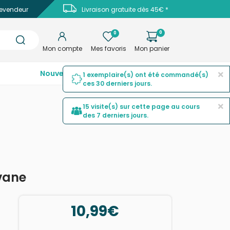
evendeur
Livraison gratuite dès 45€ *
0
0
Mon compte
Mes favoris
Mon panier
×
Nouveautés
Top ventes
Promotions
1 exemplaire(s) ont été commandé(s)
ces 30 derniers jours.
×
15 visite(s) sur cette page au cours
des 7 derniers jours.
vane
10,99€