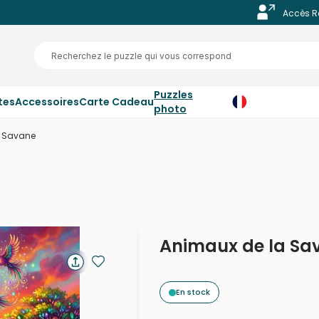
Accès R
Puzzles
tes
Accessoires
Carte Cadeau
photo
a Savane
Animaux de la Sa
En stock