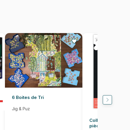
Fabriqué en France
3667232503463
1000 pièces
69 x 48 cm
6 Boites de Tri
Jig & Puz
Colle pour Puzzle
pièces