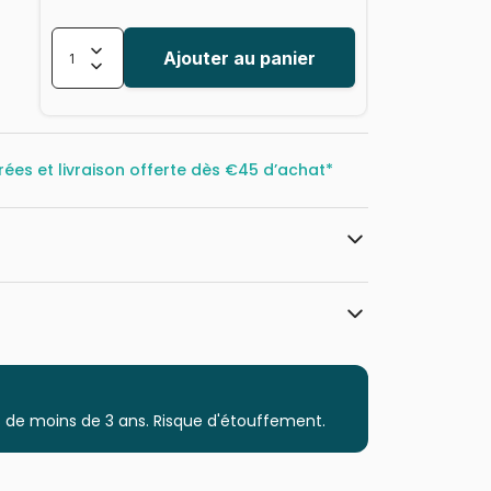
Ajouter au panier
rées et livraison offerte dès
€45 d’achat*
Alipson Puzzle
Puzzles - Animaux sauvages
 de moins de 3 ans. Risque d'étouffement.
Puzzle pour Adultes (500 à 48.000
pièces)