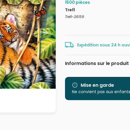
1500 pièces
Trefl
Trefl-26159
Expédition sous 24 h ouv
Informations sur le produit
Marque
Catégorie
Mise en garde
Ne convient pas aux enfants
Age
Provenance
EAN