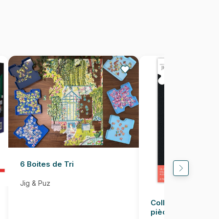
1500 pièces
85 x 58 cm
6 Boites de Tri
Jig & Puz
Colle pour Puzzle
pièces