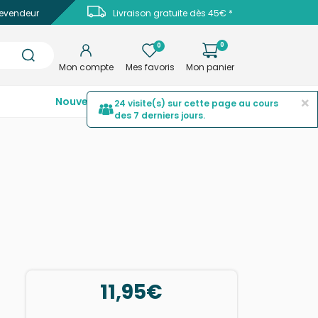
evendeur
Livraison gratuite dès 45€ *
0
0
Mon compte
Mes favoris
Mon panier
×
Nouveautés
Top ventes
Promotions
24 visite(s) sur cette page au cours
des 7 derniers jours.
11,95€