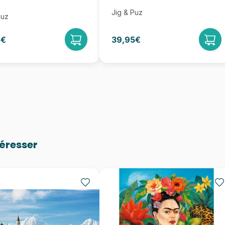
Jig & Puz
Puz
5€
39,95€
téresser