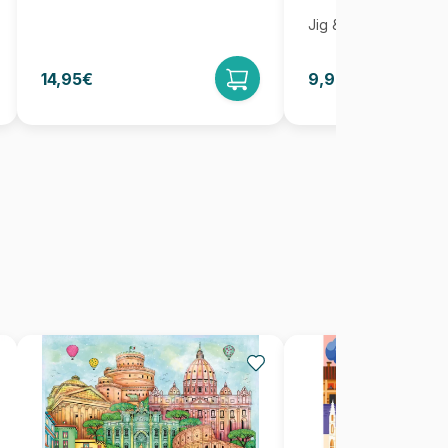
Jig & Puz
14,95€
9,95€