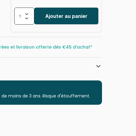
Ajouter au panier
rées et livraison offerte dès
€45 d’achat*
Trefl, le leader de l'Europe de l'Est
Puzzles - Animaux sauvages
 de moins de 3 ans. Risque d'étouffement.
Puzzle pour Adultes (500 à 48.000
pièces)
Puzzles fabriqués en France
5900511261592