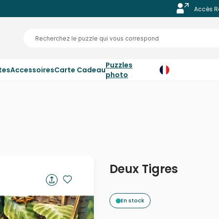
Accès R
Puzzles
tes
Accessoires
Carte Cadeau
photo
Deux Tigres
En stock