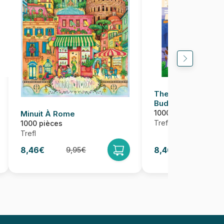
The Art of Colour 
Budapest, Hongri
1000 pièces
Minuit À Rome
Trefl
1000 pièces
Trefl
8,46€
8,46€
9,95€
9,95€