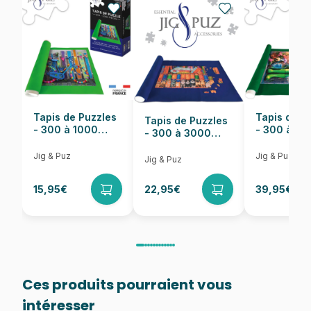
Nombre de pièces
1500 pièces
Dimensions
85 x 60 cm
Tapis de Puzzles
Tapis de P
Tapis de Puzzles
- 300 à 1000
- 300 à 6
- 300 à 3000
pièces
pièces
Pièces
Jig & Puz
Jig & Puz
Jig & Puz
15,95€
22,95€
39,95€
Ces produits pourraient vous
intéresser