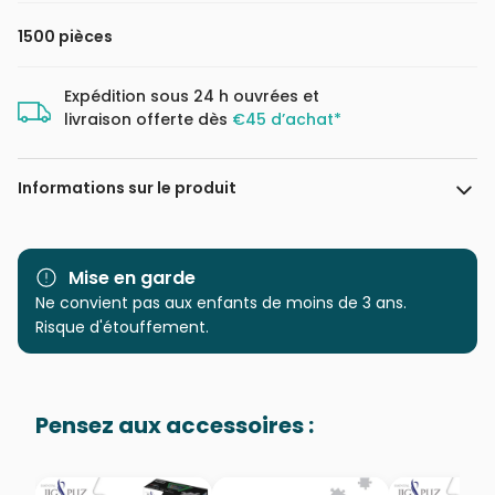
1500 pièces
Expédition sous 24 h ouvrées et
livraison offerte dès
€45 d’achat*
Informations sur le produit
Marque
Educa : un large choix de
puzzles made in Espagne
Mise en garde
Ne convient pas aux enfants de moins de 3 ans.
Age
Puzzle pour Adultes (500 à
Risque d'étouffement.
48.000 pièces)
Provenance
Puzzles fabriqués en France
Pensez aux accessoires :
EAN
8412668205710