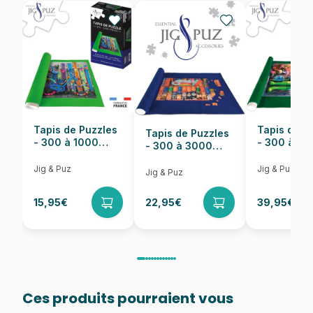
EAN
628136655408
Nombre de pièces
1000 pièces
Dimensions
67 x 49 cm
Tapis de Puzzles
Tapis de P
Tapis de Puzzles
- 300 à 1000
- 300 à 6
- 300 à 3000
pièces
pièces
Pièces
Jig & Puz
Jig & Puz
Jig & Puz
15,95€
22,95€
39,95€
Ces produits pourraient vous