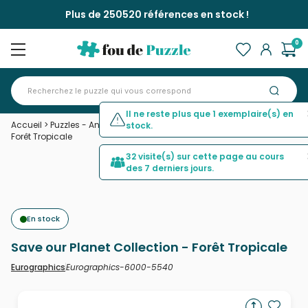
Plus de 250520 références en stock !
0
Il ne reste plus que 1 exemplaire(s) en
Accueil
>
Puzzles - Animaux sauvages
>
Save our Planet Collection -
stock.
Forêt Tropicale
32 visite(s) sur cette page au cours
des 7 derniers jours.
En stock
Save our Planet Collection - Forêt Tropicale
Eurographics-6000-5540
Eurographics