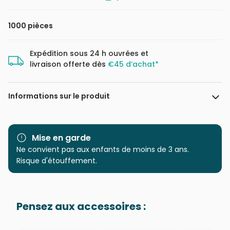
1000 pièces
Expédition sous 24 h ouvrées et
livraison offerte dès
€45 d’achat*
Informations sur le produit
Marque
Eurographics
Mise en garde
Catégorie
Ne convient pas aux enfants de moins de 3 ans.
Puzzles - Animaux sauvages
Risque d'étouffement.
Age
Puzzle pour Adultes (500 à
48.000 pièces)
Pensez aux accessoires :
Provenance
Puzzles fabriqués en France