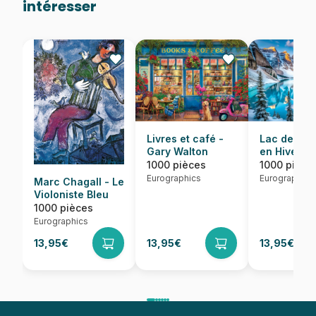
intéresser
Lac de Mor
Livres et café -
en Hiver
Gary Walton
1000 pièce
1000 pièces
Eurographics
Eurographics
Marc Chagall - Le
Violoniste Bleu
1000 pièces
Eurographics
13,95€
13,95€
13,95€