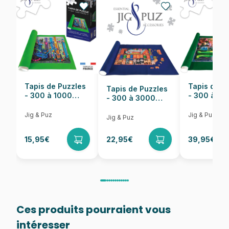
EAN
5904438052141
Nombre de pièces
500 pièces
Dimensions
47 x 33 cm
Tapis de Puzzles
Tapis de P
Tapis de Puzzles
- 300 à 1000
- 300 à 6
- 300 à 3000
pièces
pièces
Pièces
Jig & Puz
Jig & Puz
Jig & Puz
15,95€
22,95€
39,95€
Ces produits pourraient vous
intéresser