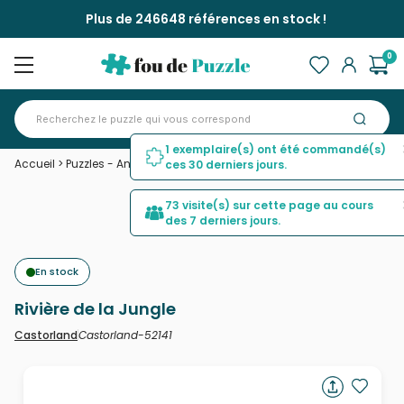
Plus de 246648 références en stock !
0
1 exemplaire(s) ont été commandé(s)
Accueil
>
Puzzles - Animaux sauvages
>
Rivière de la Jungle
ces 30 derniers jours.
73 visite(s) sur cette page au cours
des 7 derniers jours.
En stock
Rivière de la Jungle
Castorland-52141
Castorland