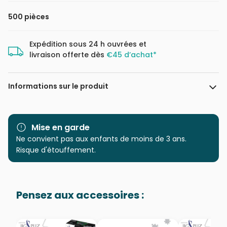
500 pièces
Expédition sous 24 h ouvrées et
livraison offerte dès
€45 d’achat*
Informations sur le produit
Marque
Castorland, les puzzles
polonais à petits prix
Mise en garde
Ne convient pas aux enfants de moins de 3 ans.
Catégorie
Puzzles - Animaux sauvages
Risque d'étouffement.
Age
Puzzle pour Adultes (500 à
48.000 pièces)
Pensez aux accessoires :
Provenance
Puzzles fabriqués en France