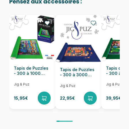
Pensez aux accessoires :
Provenance
Puzzles fabriqués en France
EAN
3663384504167
Nombre de pièces
1000 pièces
Dimensions
69 x 49 cm
Tapis de Puzzles
Tapis de P
Tapis de Puzzles
- 300 à 1000
- 300 à 6
- 300 à 3000
pièces
pièces
Pièces
Jig & Puz
Jig & Puz
Jig & Puz
15,95€
22,95€
39,95€