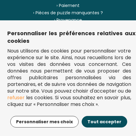
› Paiement
› Pièces de puzzle manquantes ?
› Provenance
Personnaliser les préférences relatives aux
› Plan du site
cookies
Nous utilisons des cookies pour personnaliser votre
expérience sur le site. Ainsi, nous recueillons lors de
** Frais d'envoi = 6,95 € (France) / gratuit à partir de 45 €.
vos visites des données vous concernant. Ces
fou-de-puzzle.com : le site référence pour acheter des puzzles de
données nous permettent de vous proposer des
qualité à bon prix.
© Fou-de-puzzle.com 2011 - 2026
offres publicitaires personnalisées via des
partenaires, et de suivre vos données de navigation
sur notre site. Vous pouvez choisir d'accepter ou de
refuser
les cookies. Si vous souhaitez en savoir plus,
cliquez sur « Personnaliser mes choix ».
15,95€
Ajouter au panier
Personnaliser mes choix
Tout accepter