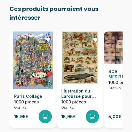
Ces produits pourraient vous
intéresser
SOS
MEDITERRA
Regards
1000 pièce
d'Enfants 
Grafika
Illustration du
Monde
Paris Collage
Larousse pour
Tous :
1000 pièces
1000 pièces
Mammifères, XIXè
Grafika
Grafika
Siècle
15,95€
15,95€
5,00€