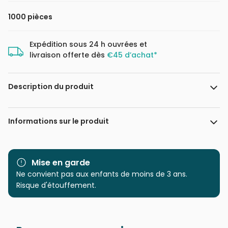
1000 pièces
Expédition sous 24 h ouvrées et
livraison offerte dès
€45 d’achat*
Description du produit
Schim Schimmel. www.schimschimmel.com
Informations sur le produit
Marque
Grafika
Mise en garde
Catégorie
Ne convient pas aux enfants de moins de 3 ans.
Puzzles - Eléphants
Risque d'étouffement.
Age
Puzzle pour Adultes (500 à
48.000 pièces)