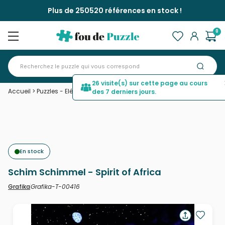
Plus de 250520 références en stock !
0
26 visite(s) sur cette page au cours
Accueil
>
Puzzles - Eléphants
>
Schim Schimmel - Spirit of Africa
des 7 derniers jours.
En stock
Schim Schimmel - Spirit of Africa
Grafika-T-00416
Grafika