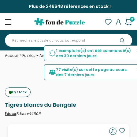
Plus de 246648 références en stock !
0
1 exemplaire(s) ont été commandé(s)
Accueil
>
Puzzles - Animaux sauvages
>
Tigres blancs du Bengale
ces 30 derniers jours.
77 visite(s) sur cette page au cours
des 7 derniers jours.
En stock
Tigres blancs du Bengale
Educa-14808
Educa