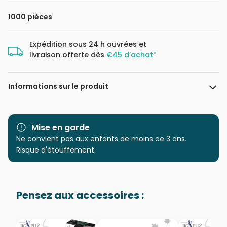
1000 pièces
Expédition sous 24 h ouvrées et
livraison offerte dès
€45 d’achat*
Informations sur le produit
Marque
Educa : un large choix de
puzzles made in Espagne
Mise en garde
Ne convient pas aux enfants de moins de 3 ans.
Catégorie
Puzzles - Animaux sauvages
Risque d'étouffement.
Age
Puzzle pour Adultes (500 à
48.000 pièces)
Pensez aux accessoires :
Provenance
Puzzles fabriqués en France