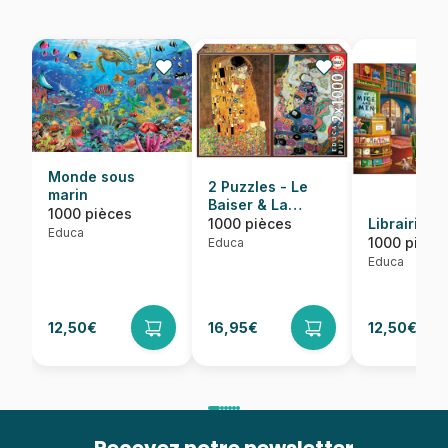
Monde sous
2 Puzzles - Le
marin
Baiser & La
1000 pièces
Vierge. Gustav
1000 pièces
Librairie
Educa
Klimt
1000 pièce
Educa
Educa
12,50€
16,95€
12,50€