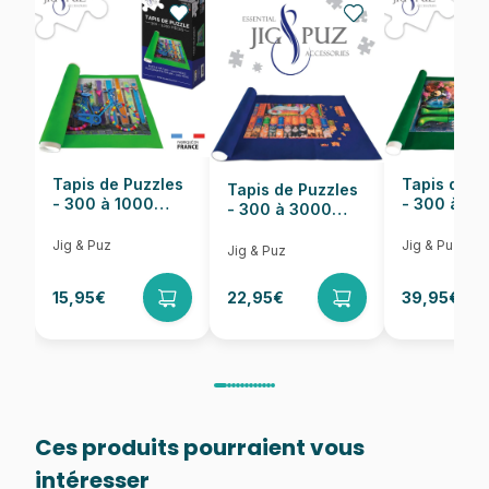
EAN
8412668148086
Nombre de pièces
1000 pièces
Dimensions
68 x 48 cm
Tapis de Puzzles
Tapis de P
Tapis de Puzzles
- 300 à 1000
- 300 à 6
- 300 à 3000
pièces
pièces
Pièces
Jig & Puz
Jig & Puz
Jig & Puz
15,95€
22,95€
39,95€
Ces produits pourraient vous
intéresser