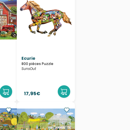
Ecurie
800 pièces Puzzle
SunsOut
17,95€