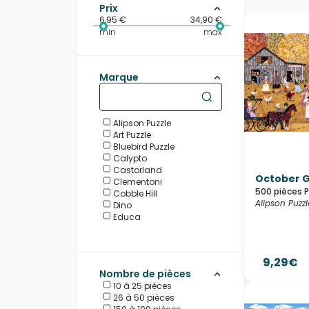
Prix
6,95 €
34,90 €
min
max
Marque
Alipson Puzzle
Art Puzzle
Bluebird Puzzle
Calypto
Castorland
October G
Clementoni
500 pièces 
Cobble Hill
Alipson Puzzl
Dino
Educa
Eurographics
Falcon
Grafika
9,29€
Heye
Nombre de pièces
HOP - House of Puzzles
10 à 25 pièces
Larsen
26 à 50 pièces
Magnolia