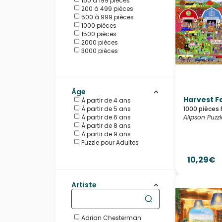
150 à 199 pièces
Master Pieces
200 à 499 pièces
Pieces & Peace
500 à 999 pièces
Puzzle Michèle Wilson
1000 pièces
Ravensburger
1500 pièces
Schmidt Spiele
2000 pièces
SunsOut
3000 pièces
Trefl
4000 pièces
Âge
Harvest Fe
À partir de 4 ans
À partir de 5 ans
1000 pièces 
À partir de 6 ans
Alipson Puzzl
À partir de 8 ans
À partir de 9 ans
Puzzle pour Adultes
10,29€
Artiste
Adrian Chesterman