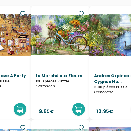
ave A Party
Le Marché aux Fleurs
Andres Orpinas :
Puzzle
1000 pièces Puzzle
Cygnes No...
e
Castorland
1500 pièces Puzzle
Castorland
9,95€
10,95€