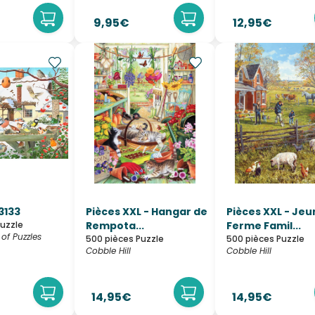
9,95€
12,95€
3133
Pièces XXL - Hangar de
Pièces XXL - Je
Puzzle
Rempota...
Ferme Famil...
of Puzzles
500 pièces Puzzle
500 pièces Puzzle
Cobble Hill
Cobble Hill
14,95€
14,95€