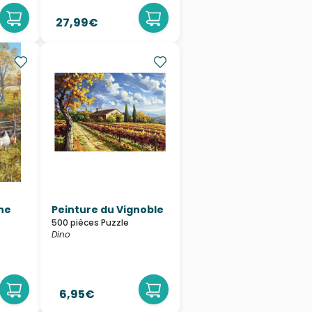
27,99€
une
Peinture du Vignoble
500 pièces Puzzle
Dino
6,95€