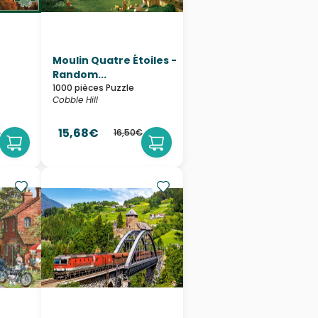
Moulin Quatre Étoiles -
Random...
1000 pièces Puzzle
Cobble Hill
15,68€
€
16,50€