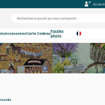
Accès R
Puzzles
tes
Accessoires
Carte Cadeau
photo
trouvés