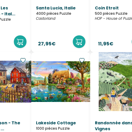
 Les
Santa Lucia, Italie
Coin Etroit
 Ital...
4000 pièces Puzzle
500 pièces Puzzle
Castorland
HOP - House of Puzzl
Puzzle
27,95€
11,95€
son - The
Lakeside Cottage
Randonnée dans
...
1000 pièces Puzzle
Vignes