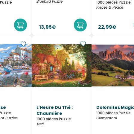
Bluebird Puzzle
 Puzzle
1000 pièces Puzzle
Pieces & Peace
13,95€
22,99€
sse
L'Heure Du Thé :
Dolomites Magi
Puzzle
Chaumière
1000 pièces Puzzle
of Puzzles
Clementoni
1000 pièces Puzzle
Trefl