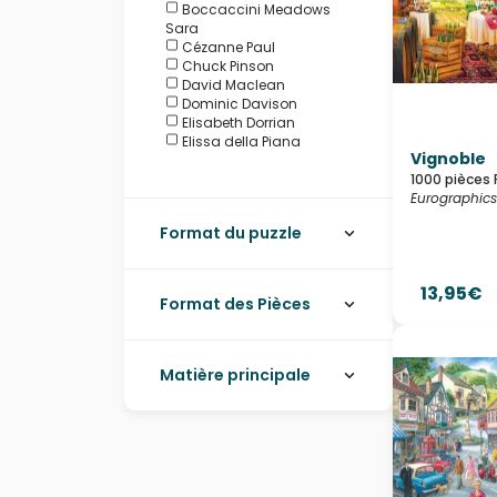
Boccaccini Meadows
Sara
Cézanne Paul
Chuck Pinson
David Maclean
Dominic Davison
Elisabeth Dorrian
Elissa della Piana
Vignoble
Heln.illustration
Joelle McIntyre
1000 pièces 
Meger James
Eurographics
Robinson Howard
Format du puzzle
Van Gogh Vincent
Wall Joséphine
13,95€
Format des Pièces
Matière principale