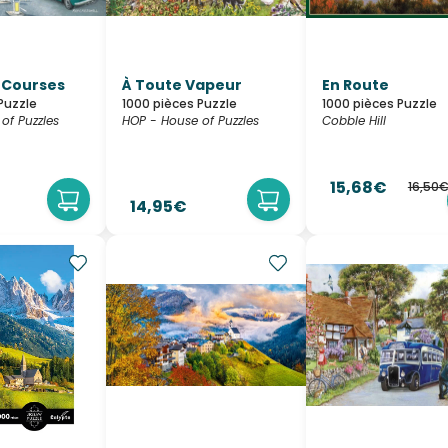
s Courses
À Toute Vapeur
En Route
Puzzle
1000 pièces Puzzle
1000 pièces Puzzle
of Puzzles
HOP - House of Puzzles
Cobble Hill
15,68€
16,50
14,95€