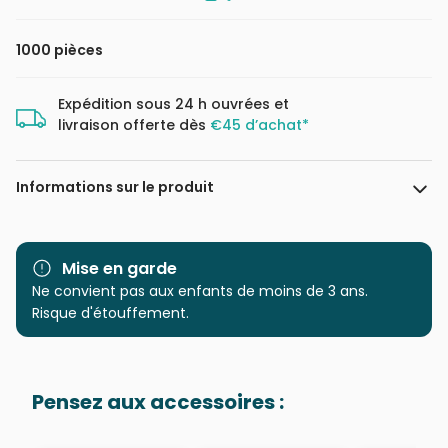
1000 pièces
Expédition sous 24 h ouvrées et
livraison offerte dès
€45 d’achat*
Informations sur le produit
Marque
Trefl, le leader de l'Europe de
l'Est
Mise en garde
Ne convient pas aux enfants de moins de 3 ans.
Catégorie
Puzzles - Campagne
Risque d'étouffement.
Age
Puzzle pour Adultes (500 à
48.000 pièces)
Pensez aux accessoires :
Provenance
Puzzles fabriqués en France