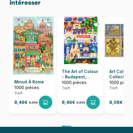
intéresser
The Art of Colour
Art Collect
- Budapest,
Collection
Minuit À Rome
Hongrie
Vincent Va
1000 pièces
1000 pièce
1000 pièces
Trefl
Trefl
Trefl
8,46€
8,46€
8,08€
9,95€
9,95€
9,50€