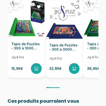
EAN
5900511108040
Nombre de pièces
1000 pièces
Dimensions
68 x 48 cm
Tapis de Puzzles
Tapis de P
Tapis de Puzzles
- 300 à 1000
- 300 à 6
- 300 à 3000
pièces
pièces
Pièces
Jig & Puz
Jig & Puz
Jig & Puz
15,95€
22,95€
39,95€
Ces produits pourraient vous