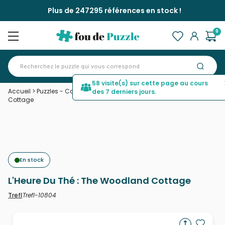
Plus de 247295 références en stock !
0
58 visite(s) sur cette page au cours
Accueil
>
Puzzles - Campagne
>
L'Heure Du Thé : The Woodland
des 7 derniers jours.
Cottage
En stock
L'Heure Du Thé : The Woodland Cottage
Trefl-10804
Trefl