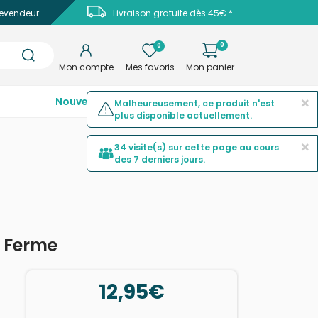
evendeur
Livraison gratuite dès 45€ *
0
0
Mon compte
Mes favoris
Mon panier
×
Nouveautés
Top ventes
Promotions
Malheureusement, ce produit n'est
plus disponible actuellement.
×
34 visite(s) sur cette page au cours
des 7 derniers jours.
a Ferme
12,95€