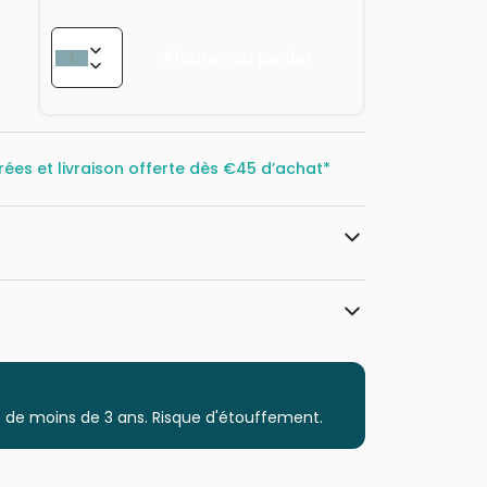
Ajouter au panier
rées et livraison offerte dès
€45 d’achat*
HOP - House of Puzzles
Puzzles - Campagne
 de moins de 3 ans. Risque d'étouffement.
à partir de 8 ans (101 à 250 pièces)
Puzzles fabriqués en France