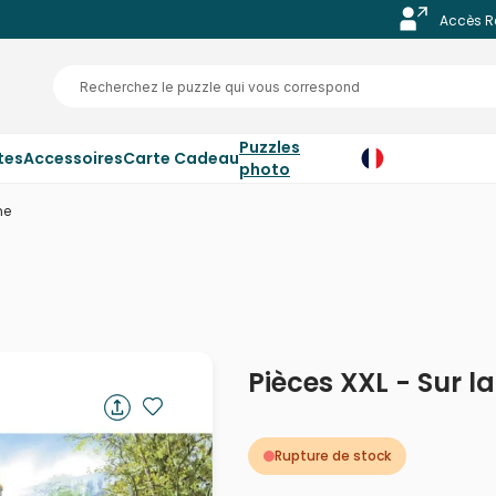
Accès R
Puzzles
tes
Accessoires
Carte Cadeau
photo
me
Pièces XXL - Sur l
Rupture de stock