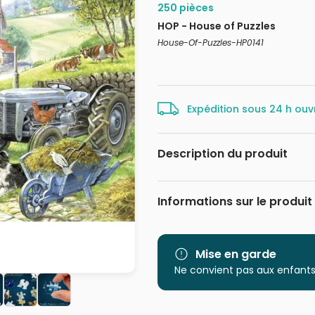
250 pièces
HOP - House of Puzzles
House-Of-Puzzles-HP0141
Expédition sous 24 h ouv
Description du produit
Ray Cresswell
Informations sur le produit
Marque
Catégorie
Mise en garde
Ne convient pas aux enfants
Age
Provenance