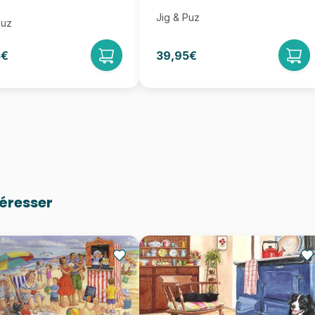
Jig & Puz
Puz
5€
39,95€
téresser