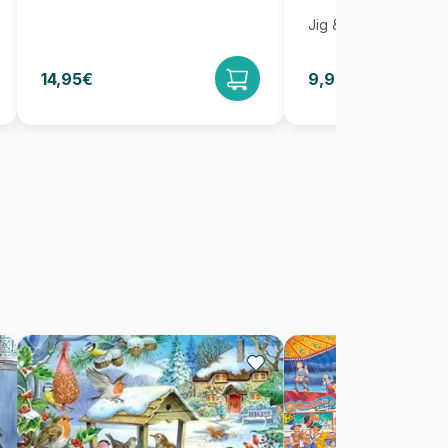
Jig & Puz
14,95€
9,95€