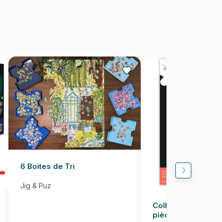
5060002001394
250 pièces
48 x 34 cm
6 Boites de Tri
Jig & Puz
Colle pour Puzzle
pièces