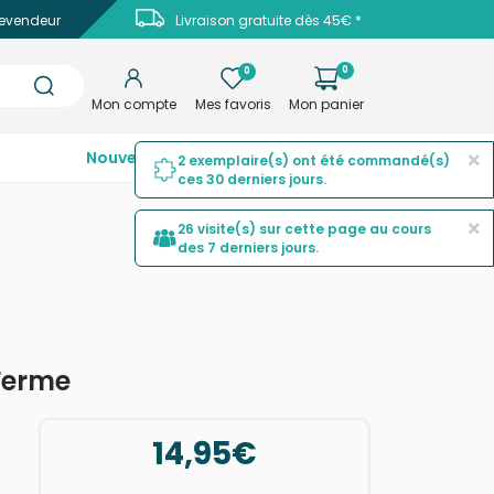
evendeur
Livraison gratuite dès 45€ *
0
0
Mon compte
Mes favoris
Mon panier
×
Nouveautés
Top ventes
Promotions
2 exemplaire(s) ont été commandé(s)
ces 30 derniers jours.
×
26 visite(s) sur cette page au cours
des 7 derniers jours.
Ferme
14,95€