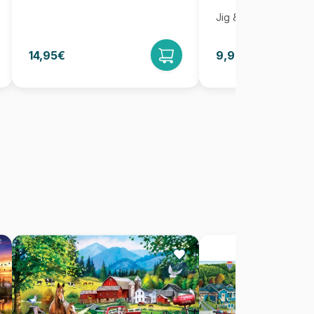
Jig & Puz
14,95€
9,95€