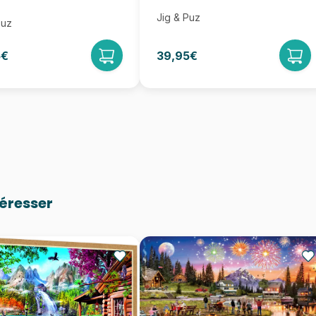
Jig & Puz
Puz
5€
39,95€
téresser