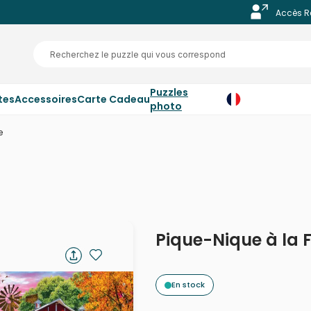
Accès R
Puzzles
tes
Accessoires
Carte Cadeau
photo
e
Pique-Nique à la 
En stock