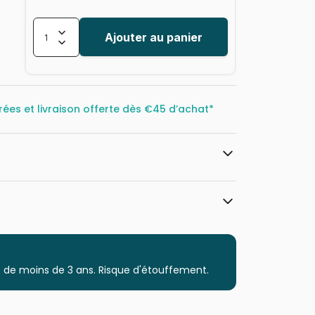
Ajouter au panier
rées et livraison offerte dès
€45 d’achat*
Master Pieces
Puzzles - Campagne
 de moins de 3 ans. Risque d'étouffement.
Puzzle pour Adultes (500 à 48.000
pièces)