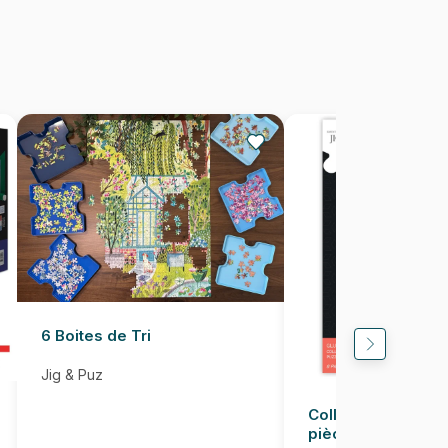
Puzzles fabriqués en France
705988722394
1000 pièces
48 x 67 cm
6 Boites de Tri
Jig & Puz
Colle pour Puzzle
pièces