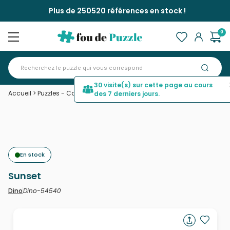
Plus de 250520 références en stock !
0
30 visite(s) sur cette page au cours
Accueil
>
Puzzles - Campagne
>
Sunset
des 7 derniers jours.
En stock
Sunset
Dino-54540
Dino