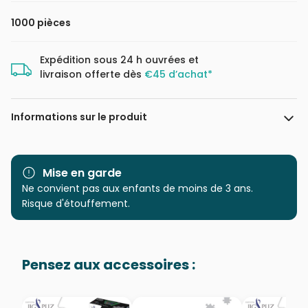
1000 pièces
Expédition sous 24 h ouvrées et
livraison offerte dès
€45 d’achat*
Informations sur le produit
Marque
Dino
Mise en garde
Catégorie
Ne convient pas aux enfants de moins de 3 ans.
Puzzles - Campagne
Risque d'étouffement.
Age
Puzzle pour Adultes (500 à
48.000 pièces)
Pensez aux accessoires :
Provenance
Puzzles fabriqués en France
EAN
8590878545403