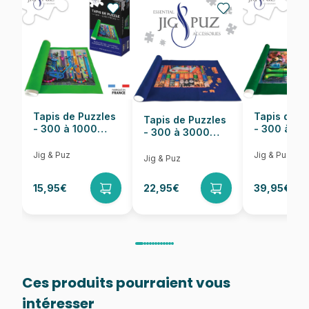
Nombre de pièces
1000 pièces
Dimensions
96 x 32 cm
Tapis de Puzzles
Tapis de P
Tapis de Puzzles
- 300 à 1000
- 300 à 6
- 300 à 3000
pièces
pièces
Pièces
Jig & Puz
Jig & Puz
Jig & Puz
15,95€
22,95€
39,95€
Ces produits pourraient vous
intéresser