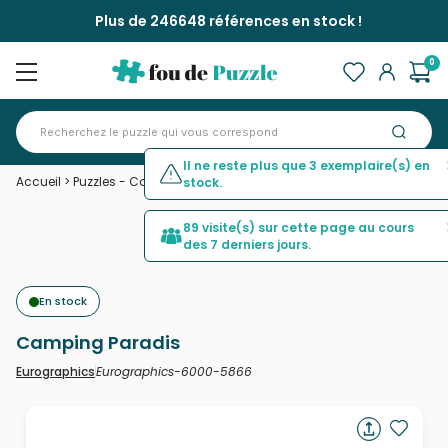
Plus de 246648 références en stock !
0
Il ne reste plus que 3 exemplaire(s) en
Accueil
>
Puzzles - Campagne
>
Camping Paradis
stock.
89 visite(s) sur cette page au cours
des 7 derniers jours.
3 exemplaire(s) ont été commandé(s)
En stock
ces 30 derniers jours.
Camping Paradis
Eurographics-6000-5866
Eurographics