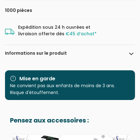
1000 pièces
Expédition sous 24 h ouvrées et
livraison offerte dès
€45 d’achat*
Informations sur le produit
Marque
Eurographics
Mise en garde
Catégorie
Ne convient pas aux enfants de moins de 3 ans.
Puzzles - Campagne
Risque d'étouffement.
Age
Puzzle pour Adultes (500 à
48.000 pièces)
Pensez aux accessoires :
Provenance
Puzzles fabriqués en France
EAN
628136658669