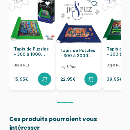
Nombre de pièces
1000 pièces
Dimensions
68 x 48 cm
Tapis de Puzzles
Tapis de P
Tapis de Puzzles
- 300 à 1000
- 300 à 6
- 300 à 3000
pièces
pièces
Pièces
Jig & Puz
Jig & Puz
Jig & Puz
15,95€
22,95€
39,95€
Ces produits pourraient vous
intéresser