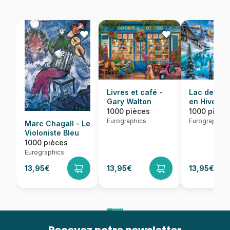
Lac de Mor
Livres et café -
en Hiver
Gary Walton
1000 pièce
1000 pièces
Eurographics
Eurographics
Marc Chagall - Le
Violoniste Bleu
1000 pièces
Eurographics
13,95€
13,95€
13,95€