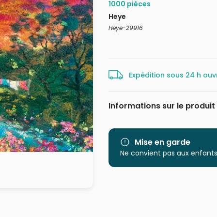
1000 pièces
Heye
Heye-29916
Expédition sous 24 h ouv
Informations sur le produit
Marque
Catégorie
Mise en garde
Ne convient pas aux enfants
Age
Provenance
EAN