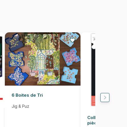
1000 pièces
70 x 50 cm
6 Boites de Tri
Jig & Puz
Colle pour Puzzle
pièces