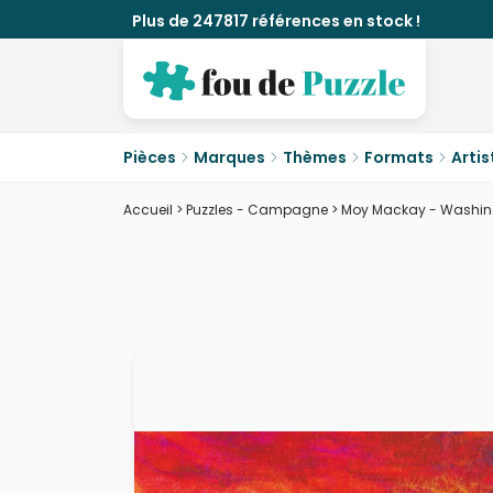
Plus de 247817 références en stock !
Pièces
Marques
Thèmes
Formats
Artis
Accueil
>
Puzzles - Campagne
>
Moy Mackay - Washing