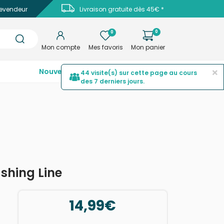
evendeur
Livraison gratuite dès 45€ *
0
0
Mon compte
Mes favoris
Mon panier
×
Nouveautés
Top ventes
Promotions
44 visite(s) sur cette page au cours
des 7 derniers jours.
hing Line
14,99€