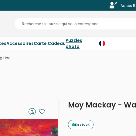
Accès R
Puzzles
tes
Accessoires
Carte Cadeau
photo
 Line
Moy Mackay - Was
En stock