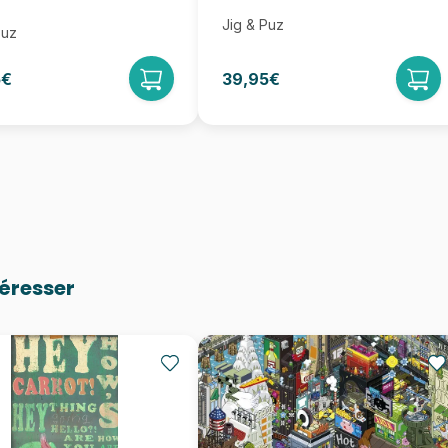
Jig & Puz
Puz
5€
39,95€
téresser