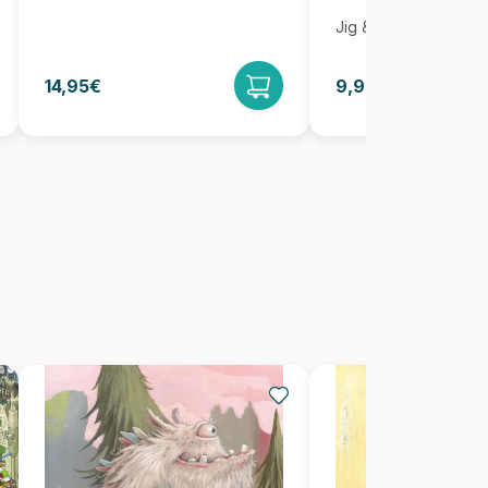
Jig & Puz
14,95€
9,95€