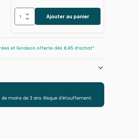
Ajouter au panier
rées et livraison offerte dès
€45 d’achat*
Heye, des puzzles aux images uniques
Puzzles - Campagne
 de moins de 3 ans. Risque d'étouffement.
Puzzle pour Adultes (500 à 48.000
pièces)
Puzzles fabriqués en France
4001689299163