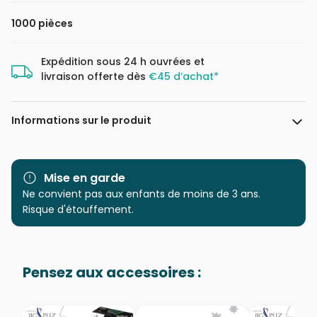
1000 pièces
Expédition sous 24 h ouvrées et
livraison offerte dès
€45 d’achat*
Informations sur le produit
Marque
Schmidt Spiele
Mise en garde
Catégorie
Ne convient pas aux enfants de moins de 3 ans.
Puzzles - Campagne
Risque d'étouffement.
Age
Puzzle pour Adultes (500 à
48.000 pièces)
Pensez aux accessoires :
Provenance
Puzzles fabriqués en France
EAN
4001504589677