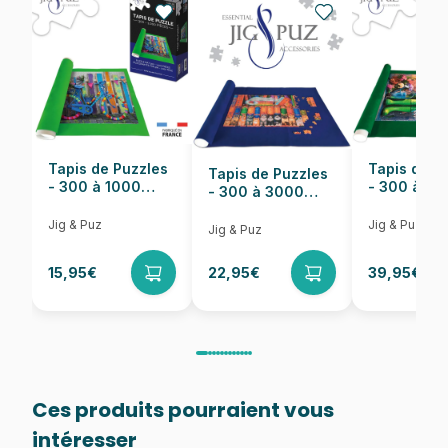
Nombre de pièces
1000 pièces
Dimensions
69 x 49 cm
Tapis de Puzzles
Tapis de P
Tapis de Puzzles
- 300 à 1000
- 300 à 6
- 300 à 3000
pièces
pièces
Pièces
Jig & Puz
Jig & Puz
Jig & Puz
15,95€
22,95€
39,95€
Ces produits pourraient vous
intéresser