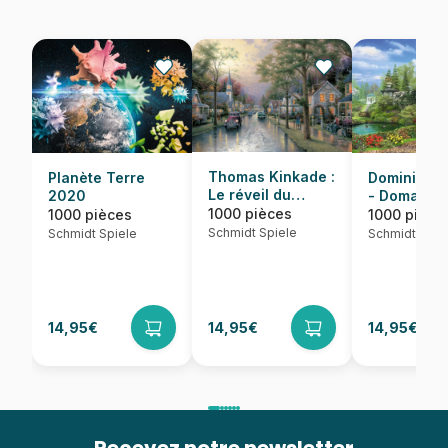
Thomas Kinkade :
Dominic Da
Planète Terre
Le réveil du
- Domaine
2020
village
idyllique
1000 pièces
1000 pièce
1000 pièces
Schmidt Spiele
Schmidt Spie
Schmidt Spiele
14,95€
14,95€
14,95€