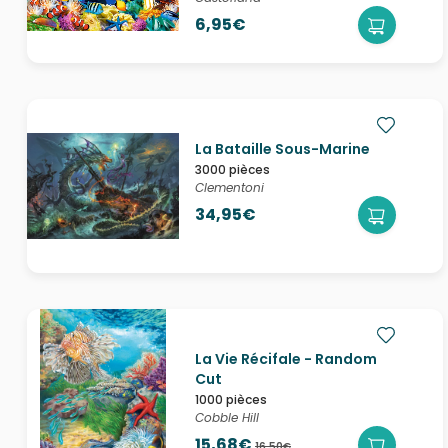
6,95€
La Bataille Sous-Marine
3000 pièces
Clementoni
34,95€
La Vie Récifale - Random
Cut
1000 pièces
Cobble Hill
15,68€
16,50€