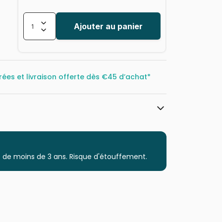
Ajouter au panier
rées et livraison offerte dès
€45 d’achat*
Magnolia
Puzzles - Neige
 de moins de 3 ans. Risque d'étouffement.
Puzzle pour Adultes (500 à 48.000
pièces)
Puzzles fabriqués en France
8699375066494