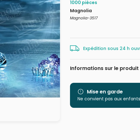
1000 pièces
Magnolia
Magnolia-3517
Expédition sous 24 h ouv
Informations sur le produit
Marque
Catégorie
Mise en garde
Ne convient pas aux enfants
Age
Provenance
EAN