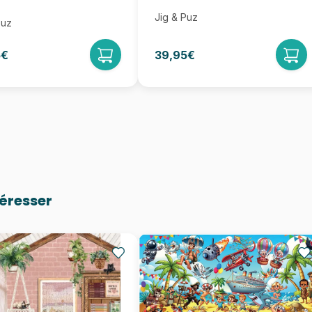
Jig & Puz
Puz
5€
39,95€
téresser