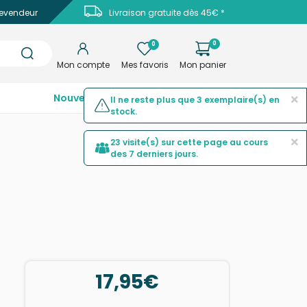
evendeur
Livraison gratuite dès 45€ *
0
0
Mon compte
Mes favoris
Mon panier
×
Nouveautés
Top ventes
Promotions
Il ne reste plus que 3 exemplaire(s) en
stock.
×
23 visite(s) sur cette page au cours
des 7 derniers jours.
17,95€