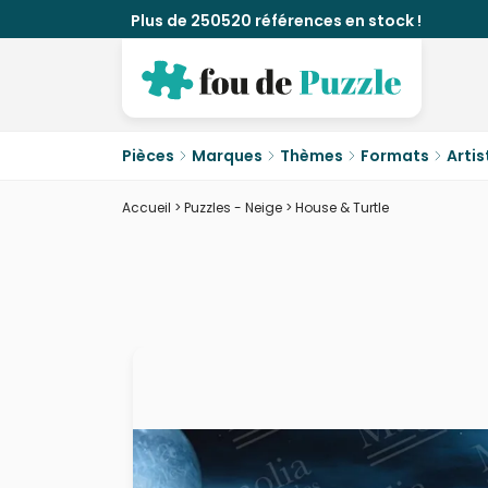
Plus de 250520 références en stock !
Pièces
Marques
Thèmes
Formats
Artis
Accueil
>
Puzzles - Neige
>
House & Turtle