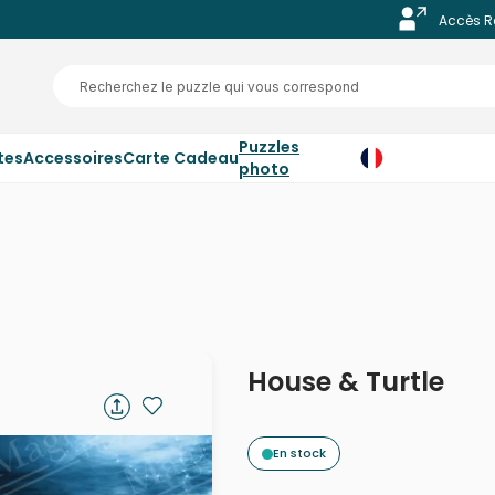
Accès R
Puzzles
tes
Accessoires
Carte Cadeau
photo
House & Turtle
En stock