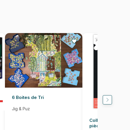
1000 pièces
68 x 48 cm
6 Boites de Tri
Jig & Puz
Colle pour Puzzle
pièces