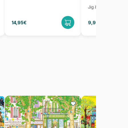
Jig & Puz
14,95€
9,95€