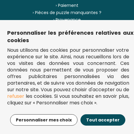
› Paiement
› Pièces de puzzle manquantes ?
› Provenance
Personnaliser les préférences relatives aux
› Plan du site
cookies
Nous utilisons des cookies pour personnaliser votre
expérience sur le site. Ainsi, nous recueillons lors de
** Frais d'envoi = 6,95 € (France) / gratuit à partir de 45 €.
vos visites des données vous concernant. Ces
fou-de-puzzle.com : le site référence pour acheter des puzzles de
données nous permettent de vous proposer des
qualité à bon prix.
© Fou-de-puzzle.com 2011 - 2026
offres publicitaires personnalisées via des
partenaires, et de suivre vos données de navigation
sur notre site. Vous pouvez choisir d'accepter ou de
refuser
les cookies. Si vous souhaitez en savoir plus,
cliquez sur « Personnaliser mes choix ».
17,95€
Ajouter au panier
Personnaliser mes choix
Tout accepter