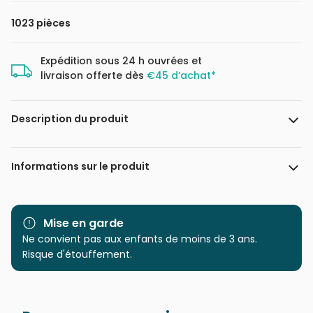
1023 pièces
Expédition sous 24 h ouvrées et
livraison offerte dès
€45 d’achat*
Description du produit
Elif Hürdoğan
Informations sur le produit
Marque
Magnolia
Mise en garde
Catégorie
Ne convient pas aux enfants de moins de 3 ans.
Puzzles - Animaux marins
Risque d'étouffement.
Age
Puzzle pour Adultes (500 à
48.000 pièces)