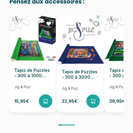
Pensez aux accessoires :
Provenance
Puzzles fabriqués en France
EAN
8699375068573
Nombre de pièces
1023 pièces
Dimensions
60 x 60 cm
Tapis de Puzzles
Tapis de P
Tapis de Puzzles
- 300 à 1000
- 300 à 6
- 300 à 3000
pièces
pièces
Pièces
Jig & Puz
Jig & Puz
Jig & Puz
15,95€
22,95€
39,95€