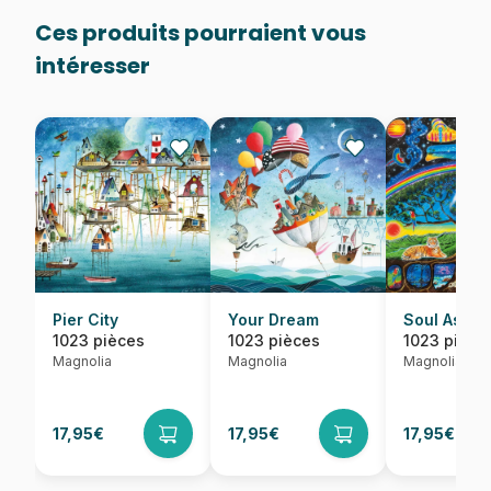
Ces produits pourraient vous
intéresser
Pier City
Your Dream
Soul Ascen
1023 pièces
1023 pièces
1023 pièce
Magnolia
Magnolia
Magnolia
17,95€
17,95€
17,95€