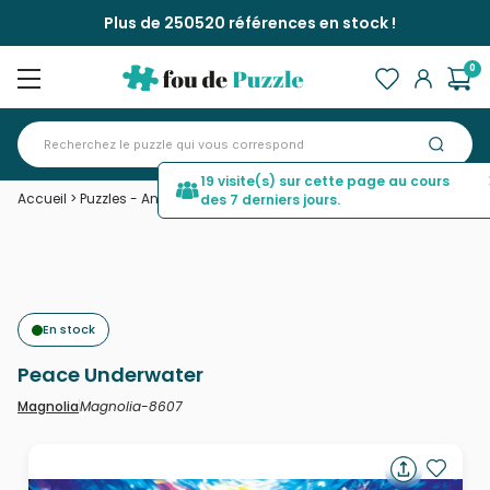
Plus de 250520 références en stock !
0
19 visite(s) sur cette page au cours
Accueil
>
Puzzles - Animaux marins
>
Peace Underwater
des 7 derniers jours.
En stock
Peace Underwater
Magnolia-8607
Magnolia