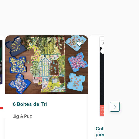
500 pièces
67 x 48 cm
6 Boites de Tri
Jig & Puz
Colle pour Puzzle
pièces