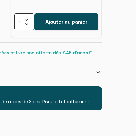
Ajouter au panier
rées et livraison offerte dès
€45 d’achat*
Cobble Hill
Puzzles - Animaux marins
 de moins de 3 ans. Risque d'étouffement.
Puzzle pour Adultes (500 à 48.000
pièces)
Puzzles fabriqués en France
625012451543