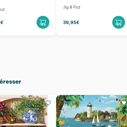
Jig & Puz
Puz
5€
39,95€
téresser