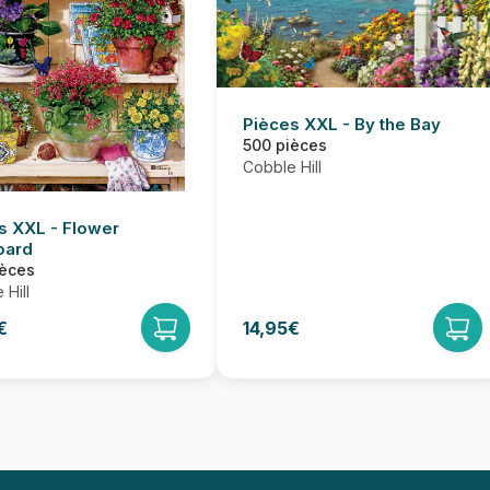
Pièces XXL - By the Bay
500 pièces
Cobble Hill
s XXL - Flower
oard
ièces
 Hill
€
14,95€