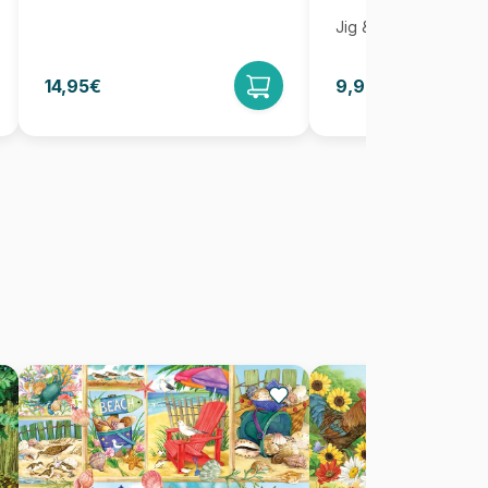
Jig & Puz
14,95€
9,95€