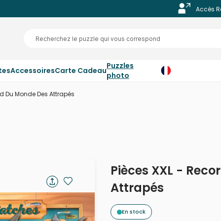
Accès R
Puzzles
tes
Accessoires
Carte Cadeau
photo
rd Du Monde Des Attrapés
Pièces XXL - Reco
Attrapés
En stock