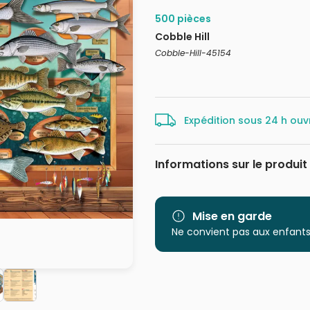
500 pièces
Cobble Hill
Cobble-Hill-45154
Expédition sous 24 h ouv
Informations sur le produit
Marque
Catégorie
Mise en garde
Ne convient pas aux enfants
Age
Provenance
EAN