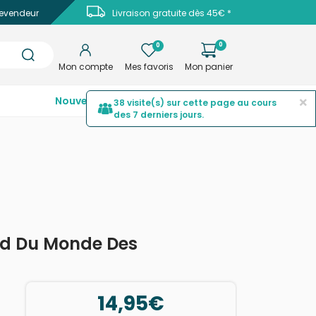
evendeur
Livraison gratuite dès 45€ *
0
0
Mon compte
Mes favoris
Mon panier
×
Nouveautés
Top ventes
Promotions
38 visite(s) sur cette page au cours
des 7 derniers jours.
rd Du Monde Des
14,95€