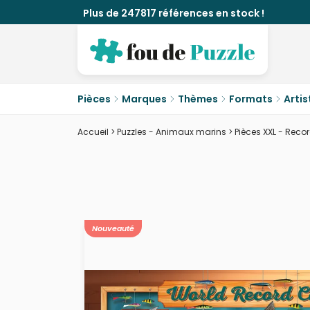
Plus de 247817 références en stock !
Pièces
Marques
Thèmes
Formats
Artis
Accueil
>
Puzzles - Animaux marins
>
Pièces XXL - Reco
Nouveauté