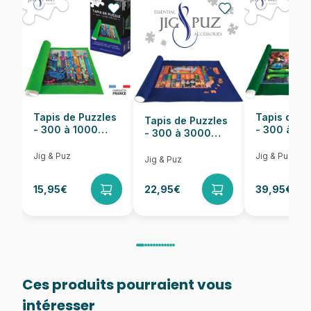
Nombre de pièces
500 pièces
Dimensions
67 x 48 cm
Tapis de Puzzles
Tapis de P
Tapis de Puzzles
- 300 à 1000
- 300 à 6
- 300 à 3000
pièces
pièces
Pièces
Jig & Puz
Jig & Puz
Jig & Puz
15,95€
22,95€
39,95€
Ces produits pourraient vous
intéresser