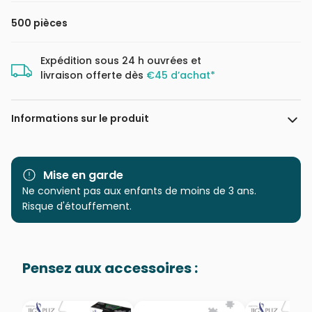
500 pièces
Expédition sous 24 h ouvrées et
livraison offerte dès
€45 d’achat*
Informations sur le produit
Marque
Cobble Hill
Mise en garde
Catégorie
Ne convient pas aux enfants de moins de 3 ans.
Puzzles - Chiens
Risque d'étouffement.
Age
Puzzle pour Adultes (500 à
48.000 pièces)
Pensez aux accessoires :
Provenance
Puzzles fabriqués en France
EAN
625012451536