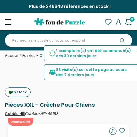
Plus de 246648 références en stock !
0
1 exemplaire(s) ont été commandé(s)
Accueil
>
Puzzles - Chiens
>
Pièces XXL - Crèche Pour Chiens
ces 30 derniers jours.
86 visite(s) sur cette page au cours
des 7 derniers jours.
En stock
Pièces XXL - Crèche Pour Chiens
Cobble-Hill-45153
Cobble Hill
Nouveauté