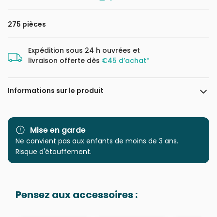
275 pièces
Expédition sous 24 h ouvrées et
livraison offerte dès
€45 d’achat*
Informations sur le produit
Marque
Cobble Hill
Mise en garde
Catégorie
Ne convient pas aux enfants de moins de 3 ans.
Puzzles - Animaux de la
ferme
Risque d'étouffement.
Age
à partir de 9 ans (251 à 399
pièces)
Pensez aux accessoires :
Provenance
Puzzles fabriqués en France