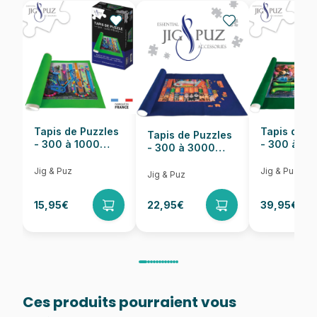
EAN
625012480185
Nombre de pièces
275 pièces
Dimensions
46 x 61 cm
Tapis de Puzzles
Tapis de P
Tapis de Puzzles
- 300 à 1000
- 300 à 6
- 300 à 3000
pièces
pièces
Pièces
Jig & Puz
Jig & Puz
Jig & Puz
15,95€
22,95€
39,95€
Ces produits pourraient vous