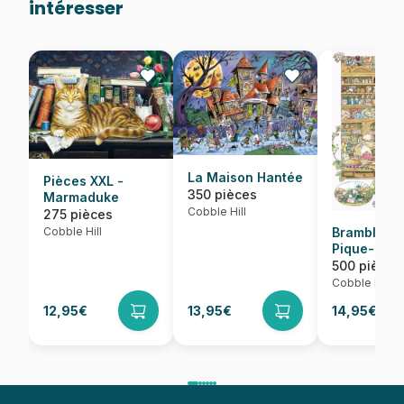
intéresser
La Maison Hantée
Pièces XXL -
350 pièces
Marmaduke
Cobble Hill
275 pièces
Cobble Hill
Brambly H
Pique-Niq
500 pièces
Cobble Hill
12,95€
13,95€
14,95€