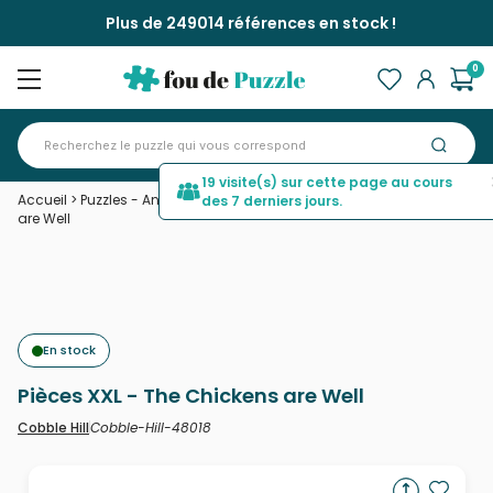
Plus de 249014 références en stock !
0
19 visite(s) sur cette page au cours
Accueil
>
Puzzles - Animaux de la ferme
>
Pièces XXL - The Chickens
des 7 derniers jours.
are Well
En stock
Pièces XXL - The Chickens are Well
Cobble-Hill-48018
Cobble Hill