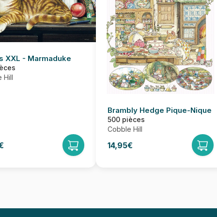
s XXL - Marmaduke
ièces
 Hill
Brambly Hedge Pique-Nique
500 pièces
Cobble Hill
€
14,95€