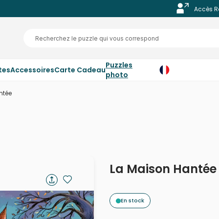
Accès R
Puzzles
tes
Accessoires
Carte Cadeau
photo
ntée
La Maison Hantée
En stock