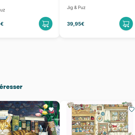
Jig & Puz
Puz
5€
39,95€
téresser