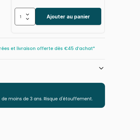
Ajouter au panier
rées et livraison offerte dès
€45 d’achat*
Cobble Hill
Puzzles - Châteaux et Palaces
 de moins de 3 ans. Risque d'étouffement.
à partir de 9 ans (251 à 399 pièces)
Puzzles fabriqués en France
625012470179
350 pièces