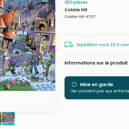
350 pièces
Cobble Hill
Cobble-Hill-47017
Expédition sous 24 h ouv
Informations sur le produit
Marque
Catégorie
Mise en garde
Ne convient pas aux enfants
Age
Provenance
EAN
Nombre de pièces