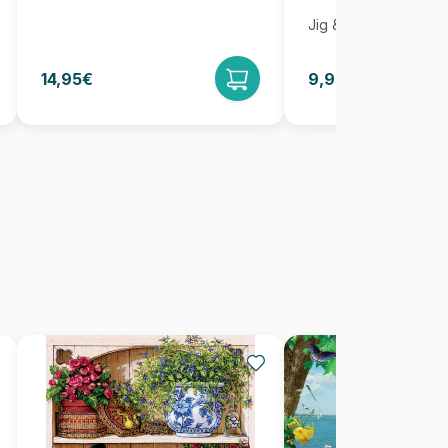
Jig & Puz
14,95€
9,95€