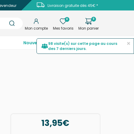
evendeur
Livraison gratuite dès 45€ *
0
0
Mon compte
Mes favoris
Mon panier
×
Nouveautés
Top ventes
Promotions
98 visite(s) sur cette page au cours
des 7 derniers jours.
13,95€