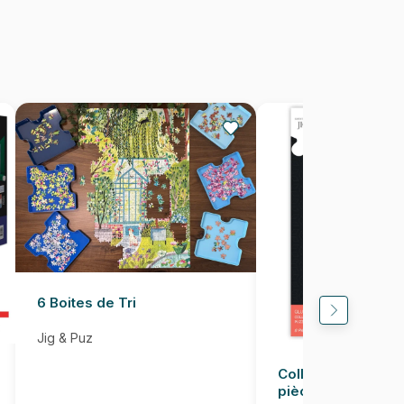
68 x 49 cm
6 Boites de Tri
Jig & Puz
Colle pour Puzzle
pièces