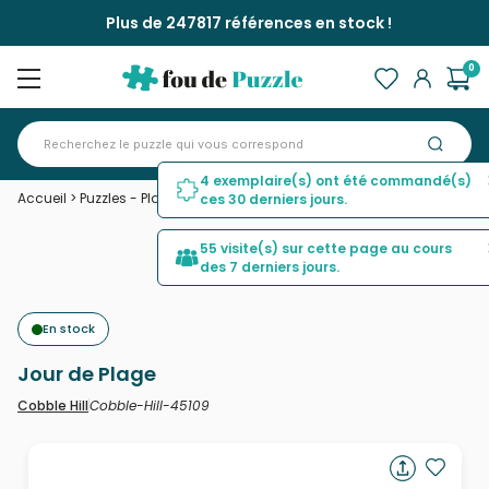
Plus de 247817 références en stock !
0
4 exemplaire(s) ont été commandé(s)
Accueil
>
Puzzles - Plages et Îles de rêve
>
Jour de Plage
ces 30 derniers jours.
55 visite(s) sur cette page au cours
des 7 derniers jours.
En stock
Jour de Plage
Cobble-Hill-45109
Cobble Hill