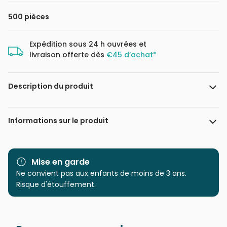
500 pièces
Expédition sous 24 h ouvrées et
livraison offerte dès
€45 d’achat*
Description du produit
Jane Maday
Informations sur le produit
Marque
Cobble Hill
Mise en garde
Catégorie
Ne convient pas aux enfants de moins de 3 ans.
Puzzles - Plages et Îles de
rêve
Risque d'étouffement.
Age
Puzzle pour Adultes (500 à
48.000 pièces)