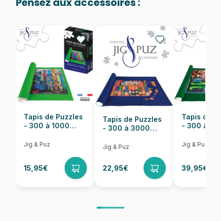
Pensez aux accessoires :
Provenance
Puzzles fabriqués en France
EAN
625012451093
Nombre de pièces
500 pièces
Dimensions
68 x 49 cm
Tapis de Puzzles
Tapis de P
Tapis de Puzzles
- 300 à 1000
- 300 à 6
- 300 à 3000
pièces
pièces
Pièces
Jig & Puz
Jig & Puz
Jig & Puz
15,95€
22,95€
39,95€