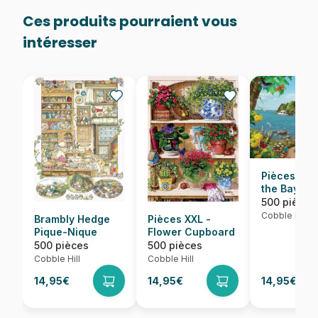
Ces produits pourraient vous
intéresser
Pièces XXL
the Bay
500 pièces
Cobble Hill
Brambly Hedge
Pièces XXL -
Pique-Nique
Flower Cupboard
500 pièces
500 pièces
Cobble Hill
Cobble Hill
14,95€
14,95€
14,95€