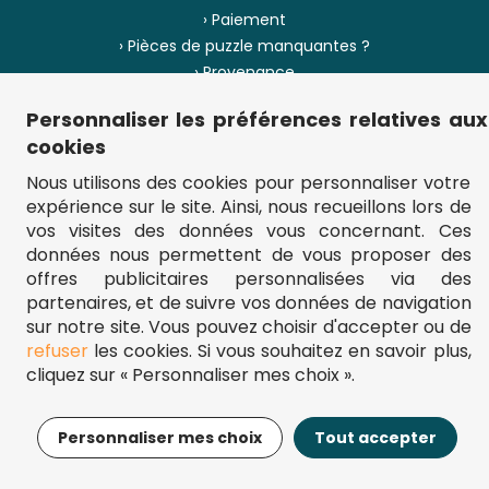
› Paiement
› Pièces de puzzle manquantes ?
› Provenance
Personnaliser les préférences relatives aux
› Plan du site
cookies
Nous utilisons des cookies pour personnaliser votre
expérience sur le site. Ainsi, nous recueillons lors de
** Frais d'envoi = 6,95 € (France) / gratuit à partir de 45 €.
vos visites des données vous concernant. Ces
fou-de-puzzle.com : le site référence pour acheter des puzzles de
données nous permettent de vous proposer des
qualité à bon prix.
© Fou-de-puzzle.com 2011 - 2026
offres publicitaires personnalisées via des
partenaires, et de suivre vos données de navigation
sur notre site. Vous pouvez choisir d'accepter ou de
refuser
les cookies. Si vous souhaitez en savoir plus,
cliquez sur « Personnaliser mes choix ».
14,95€
Ajouter au panier
Personnaliser mes choix
Tout accepter