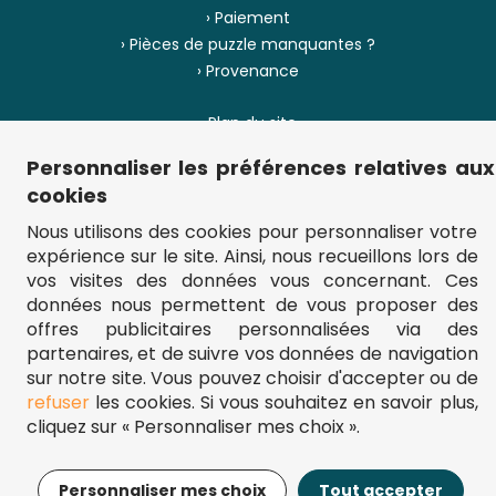
› Paiement
› Pièces de puzzle manquantes ?
› Provenance
› Plan du site
Personnaliser les préférences relatives aux
cookies
** Frais d'envoi = 6,95 € (France) / gratuit à partir de 45 €.
Nous utilisons des cookies pour personnaliser votre
fou-de-puzzle.com : le site référence pour acheter des puzzles de
expérience sur le site. Ainsi, nous recueillons lors de
qualité à bon prix.
© Fou-de-puzzle.com 2011 - 2026
vos visites des données vous concernant. Ces
données nous permettent de vous proposer des
offres publicitaires personnalisées via des
Filtrer
Trier
partenaires, et de suivre vos données de navigation
sur notre site. Vous pouvez choisir d'accepter ou de
refuser
les cookies. Si vous souhaitez en savoir plus,
Prix
Le moins cher
cliquez sur « Personnaliser mes choix ».
Le plus cher
% de Réduction
Personnaliser mes choix
Tout accepter