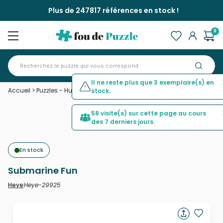
Plus de 247817 références en stock !
0
Il ne reste plus que 3 exemplaire(s) en
Accueil
>
Puzzles - Humour et Satire
>
Submarine Fun
stock.
58 visite(s) sur cette page au cours
des 7 derniers jours.
En stock
Submarine Fun
Heye-29925
Heye