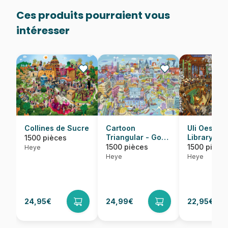
Ces produits pourraient vous
intéresser
Collines de Sucre
Cartoon
Uli Oesterl
Triangular - Good
Library
1500 pièces
Old Europe
1500 pièces
1500 pièce
Heye
Heye
Heye
24,95€
24,99€
22,95€