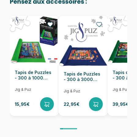
Pensez aux accessoires :
Provenance
Puzzles fabriqués en France
EAN
4001689299255
Nombre de pièces
1500 pièces
Dimensions
60 x 0 x 80 cm
Tapis de Puzzles
Tapis de P
Tapis de Puzzles
- 300 à 1000
- 300 à 6
- 300 à 3000
pièces
pièces
Pièces
Jig & Puz
Jig & Puz
Jig & Puz
15,95€
22,95€
39,95€