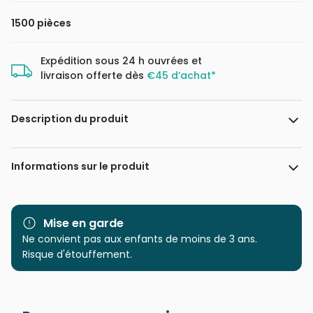
1500 pièces
Expédition sous 24 h ouvrées et
livraison offerte dès
€45 d’achat*
Description du produit
Puzzle 1500 pièces. Submarine Fun de la marque HEYE, de la
Informations sur le produit
série Cartoon Boîte triangulaire et de l'artiste Uli Oesterle -
Dimensions du puzzle monté : 60 cm x 80 cm - Label FSC
(ce label environnemental a pour but d'assurer que la
Marque
Heye, des puzzles aux
production de bois ou d'un produit à base de bois respecte
images uniques
Mise en garde
les procédures garantissant la gestion durable des forêts)
Ne convient pas aux enfants de moins de 3 ans.
Catégorie
Puzzles - Humour et Satire
Risque d'étouffement.
Age
Puzzle pour Adultes (500 à
48.000 pièces)