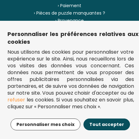
› Paiement
› Pièces de puzzle manquantes ?
› Provenance
Personnaliser les préférences relatives aux
› Plan du site
cookies
Nous utilisons des cookies pour personnaliser votre
expérience sur le site. Ainsi, nous recueillons lors de
** Frais d'envoi = 6,95 € (France) / gratuit à partir de 45 €.
vos visites des données vous concernant. Ces
fou-de-puzzle.com : le site référence pour acheter des puzzles de
données nous permettent de vous proposer des
qualité à bon prix.
© Fou-de-puzzle.com 2011 - 2026
offres publicitaires personnalisées via des
partenaires, et de suivre vos données de navigation
sur notre site. Vous pouvez choisir d'accepter ou de
refuser
les cookies. Si vous souhaitez en savoir plus,
cliquez sur « Personnaliser mes choix ».
24,95€
Ajouter au panier
Personnaliser mes choix
Tout accepter