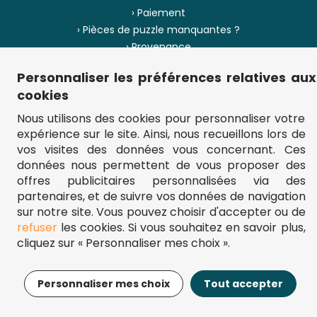
› Paiement
› Pièces de puzzle manquantes ?
› Provenance
Personnaliser les préférences relatives aux
› Plan du site
cookies
Nous utilisons des cookies pour personnaliser votre
expérience sur le site. Ainsi, nous recueillons lors de
** Frais d'envoi = 6,95 € (France) / gratuit à partir de 45 €.
vos visites des données vous concernant. Ces
fou-de-puzzle.com : le site référence pour acheter des puzzles de
données nous permettent de vous proposer des
qualité à bon prix.
© Fou-de-puzzle.com 2011 - 2026
offres publicitaires personnalisées via des
partenaires, et de suivre vos données de navigation
sur notre site. Vous pouvez choisir d'accepter ou de
refuser
les cookies. Si vous souhaitez en savoir plus,
cliquez sur « Personnaliser mes choix ».
17,95€
Ajouter au panier
Personnaliser mes choix
Tout accepter