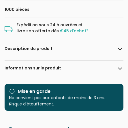
1000 pièces
Expédition sous 24 h ouvrées et
livraison offerte dès
€45 d’achat*
Description du produit
Shanya Bharti
Informations sur le produit
Marque
Magnolia
Mise en garde
Catégorie
Ne convient pas aux enfants de moins de 3 ans.
Puzzles - Chiens
Risque d'étouffement.
Age
Puzzle pour Adultes (500 à
48.000 pièces)