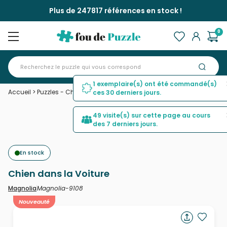
Plus de 247817 références en stock !
0
1 exemplaire(s) ont été commandé(s)
Accueil
>
Puzzles - Chiens
>
Chien dans la Voiture
ces 30 derniers jours.
49 visite(s) sur cette page au cours
des 7 derniers jours.
En stock
Chien dans la Voiture
Magnolia-9108
Magnolia
Nouveauté