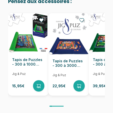
Pensez aux accessoires :
Provenance
Puzzles fabriqués en France
EAN
8699375062069
Nombre de pièces
1000 pièces
Dimensions
48 x 68 cm
Tapis de Puzzles
Tapis de P
Tapis de Puzzles
- 300 à 1000
- 300 à 6
- 300 à 3000
pièces
pièces
Pièces
Jig & Puz
Jig & Puz
Jig & Puz
15,95€
22,95€
39,95€